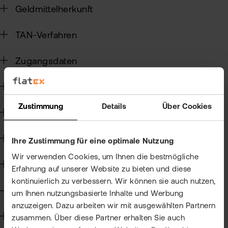
Geldmittelherkunft
Sic
TAN-Verfahren
Pas
Wei
zur
Pro
Zugangsdaten
fla
Ede
TAN
Rund um Konto und Depot
Ver
Anl
Zustimmung
Details
Über Cookies
Anl
Depotübertrag
Zert
Rich
&
MiF
Heb
Wertpapierhandel
II
Ihre Zustimmung für eine optimale Nutzung
MiF
Wir verwenden Cookies, um Ihnen die bestmögliche
CF
Kryptohandel
Erfahrung auf unserer Website zu bieten und diese
Wer
kontinuierlich zu verbessern. Wir können sie auch nutzen,
Exk
Angemessenheitsprüfung
um Ihnen nutzungsbasierte Inhalte und Werbung
Kry
anzuzeigen. Dazu arbeiten wir mit ausgewählten Partnern
ETN
Kun
Kapitalmaßnahmen und Hauptversammlungen
zusammen. Über diese Partner erhalten Sie auch
wer