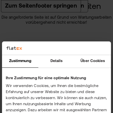
Kurze Wartungsarbeiten
Zur Hauptnavigation springen
Zum Seiteninhalt springen
Zum Seitenfooter springen
Die angeforderte Seite ist auf Grund von Wartungsarbeiten
vorübergehend nicht erreichbar!
Zustimmung
Details
Über Cookies
Ihre Zustimmung für eine optimale Nutzung
Wir verwenden Cookies, um Ihnen die bestmögliche
Erfahrung auf unserer Website zu bieten und diese
kontinuierlich zu verbessern. Wir können sie auch nutzen,
um Ihnen nutzungsbasierte Inhalte und Werbung
anzuzeigen. Dazu arbeiten wir mit ausgewählten Partnern