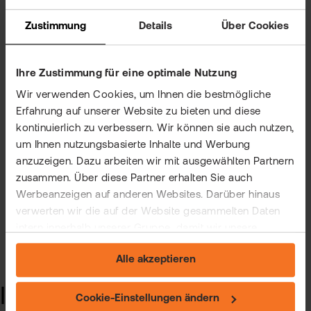
Zustimmung
Details
Über Cookies
Ihre Zustimmung für eine optimale Nutzung
Wir verwenden Cookies, um Ihnen die bestmögliche
Erfahrung auf unserer Website zu bieten und diese
kontinuierlich zu verbessern. Wir können sie auch nutzen,
um Ihnen nutzungsbasierte Inhalte und Werbung
anzuzeigen. Dazu arbeiten wir mit ausgewählten Partnern
zusammen. Über diese Partner erhalten Sie auch
Werbeanzeigen auf anderen Websites. Darüber hinaus
verwerten wir die auf der Website gesammelten Daten
intern innerhalb unserer Gruppe, damit wir unsere
eigenen Angebote verbessern und Ihnen
Alle akzeptieren
maßgeschneiderte Werbung zeigen können. Sie können
Ihre freiwillige Einwilligung jederzeit widerrufen. Weitere
Ihre Vorteile
Informationen (auch zur Datenübermittlung) und
Cookie-Einstellungen ändern