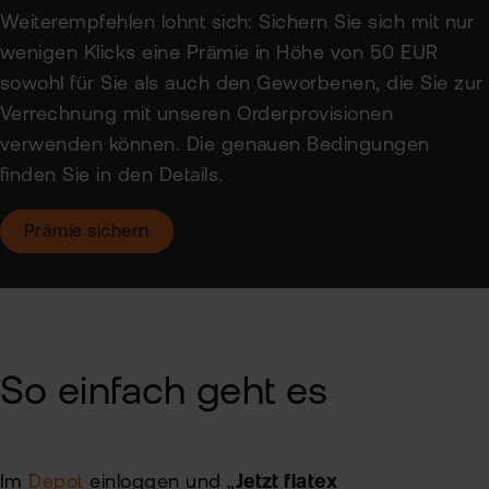
Weiterempfehlen lohnt sich: Sichern Sie sich mit nur
Sic
wenigen Klicks eine Prämie in Höhe von 50 EUR
Pas
Wei
sowohl für Sie als auch den Geworbenen, die Sie zur
zur
Pro
Verrechnung mit unseren Orderprovisionen
verwenden können. Die genauen Bedingungen
fla
Ede
TAN
finden Sie in den Details.
Ver
Anl
Prämie sichern
Anl
Zert
Rich
&
MiF
Heb
II
MiF
CF
So einfach geht es
Wer
Exk
Kry
ETN
Kun
wer
Im
Depot
einloggen und „
Jetzt flatex