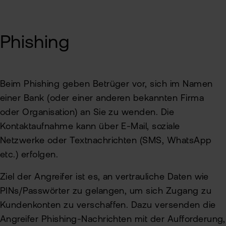
Kun
Han
VIP
bei
Clu
Phishing
flat
New
Bör
Han
Beim Phishing geben Betrüger vor, sich im Namen
einer Bank (oder einer anderen bekannten Firma
Dir
oder Organisation) an Sie zu wenden. Die
Aus
Kontaktaufnahme kann über E-Mail, soziale
Netzwerke oder Textnachrichten (SMS, WhatsApp
Neu
etc.) erfolgen.
Ziel der Angreifer ist es, an vertrauliche Daten wie
PINs/Passwörter zu gelangen, um sich Zugang zu
Kundenkonten zu verschaffen. Dazu versenden die
Angreifer Phishing-Nachrichten mit der Aufforderung,