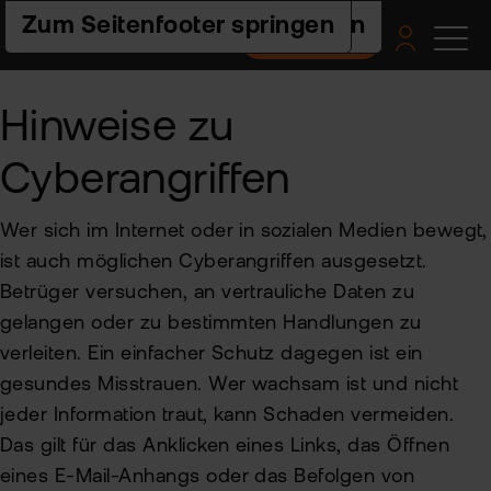
Zur Hauptnavigation springen
Zum Seiteninhalt springen
Zum Seitenfooter springen
Depot eröffnen
Pro
Pla
Pre
Ac
Hilf
Hinweise zu
un
Akt
flat
Web
Ers
Cyberangriffen
Akt
nex
Schr
ETF
Wis
Pre
flat
Häu
Wer sich im Internet oder in sozialen Medien bewegt,
clas
Fra
Fon
Fem
ist auch möglichen Cyberangriffen ausgesetzt.
Akt
-
und
Fin
Betrüger versuchen, an vertrauliche Daten zu
FAQ
ETF
flat
Spa
tra
gelangen oder zu bestimmten Handlungen zu
Akt
2.0
For
und
verleiten. Ein einfacher Schutz dagegen ist ein
Akt
Indi
gesundes Misstrauen. Wer wachsam ist und nicht
sto
Bes
Ne
jeder Information traut, kann Schaden vermeiden.
Pro
Kon
Fon
Das gilt für das Anklicken eines Links, das Öffnen
eines E-Mail-Anhangs oder das Befolgen von
Kry