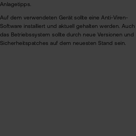
Anlagetipps.
Sic
Auf dem verwendeten Gerät sollte eine Anti-Viren-
Pas
Wei
Software installiert und aktuell gehalten werden. Auch
zur
Pro
das Betriebssystem sollte durch neue Versionen und
fla
Sicherheitspatches auf dem neuesten Stand sein.
Ede
TAN
Ver
Anl
Anl
Zert
Rich
Inhaltsverzeichnis
&
MiF
Heb
II
MiF
Phishing
CF
Quishing
Wer
Exk
Online-Betrug mit Anlagetipps
Kry
ETN
Kun
wer