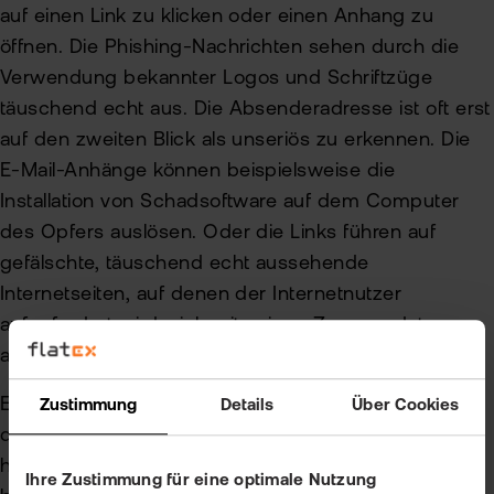
auf einen Link zu klicken oder einen Anhang zu
öffnen. Die Phishing-Nachrichten sehen durch die
Verwendung bekannter Logos und Schriftzüge
täuschend echt aus. Die Absenderadresse ist oft erst
auf den zweiten Blick als unseriös zu erkennen. Die
E-Mail-Anhänge können beispielsweise die
Installation von Schadsoftware auf dem Computer
des Opfers auslösen. Oder die Links führen auf
gefälschte, täuschend echt aussehende
Internetseiten, auf denen der Internetnutzer
aufgefordert wird, sich mit seinen Zugangsdaten
anzumelden.
Eine Phishing-Nachricht ist oft daran zu erkennen,
Zustimmung
Details
Über Cookies
dass der Eindruck erweckt wird, man müsse schnell
handeln. Auch die Androhung von Konsequenzen
Ihre Zustimmung für eine optimale Nutzung