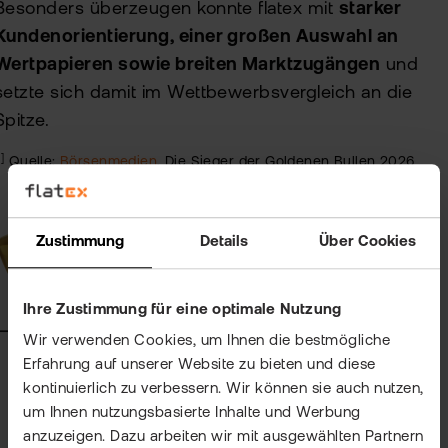
Besonders überzeugen konnte flatex mit
starker
Kundenorientierung, einer großen Auswahl an
Wertpapieren sowie breiten Marktzugängen
und
setzte sich damit im Wettbewerbsvergleich an die
Spitze.
1]
Quelle:
Börsenmedien
, Die Sieger der Goldenen Bullen 2026
Zustimmung
Details
Über Cookies
Ihre Zustimmung für eine optimale Nutzung
Wir verwenden Cookies, um Ihnen die bestmögliche
Erfahrung auf unserer Website zu bieten und diese
kontinuierlich zu verbessern. Wir können sie auch nutzen,
um Ihnen nutzungsbasierte Inhalte und Werbung
anzuzeigen. Dazu arbeiten wir mit ausgewählten Partnern