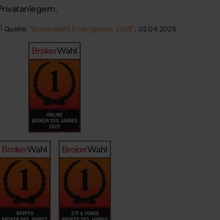
Privatanlegern.
1]
Quelle:
"BrokerWahl Endergebnis 2025"
, 02.04.2025