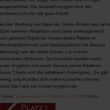
Jahres wurden wir sogar zum vierten Mal in Folge
ausgezeichnet. Die Auszeichnungen sind der
verdiente Lohn für die gute Arbeit!
Bei der Wertung von flatex als Online-Broker des Jahr
2024 kommen Redaktion und Leser weitestgehend
zum gleichen Ergebnis: Unsere breite Palette an
Handelsplattformen und Handelsplätzen hat ebenso
überzeugt wie die vielen Extras, u.a. unsere
kostenlosen Webinare. Gut bewertet wurden auch
unser Angebot und unser Service sowie Realtime-
Kurse, Charts und die wählbaren Ordertypen. „Es gibt
wenig, was Kunden sich mehr wünschen können,“
lautet das Fazit von brokervergleich.de.
1]
Quelle:
"Brokervergleich.de Endergebnis 2024"
, 21.10.2024