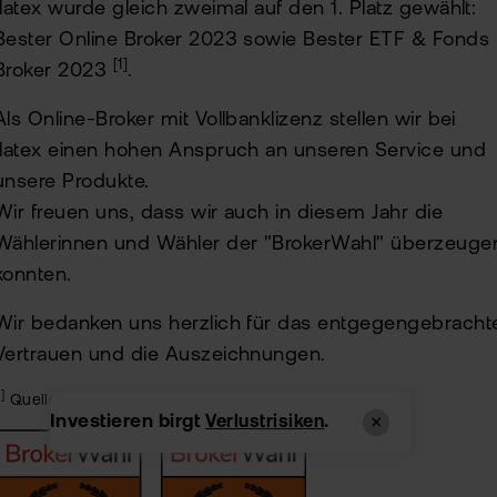
flatex wurde gleich zweimal auf den 1. Platz gewählt:
Bester Online Broker 2023 sowie Bester ETF & Fonds
[1]
Broker 2023
.
Als Online-Broker mit Vollbanklizenz stellen wir bei
flatex einen hohen Anspruch an unseren Service und
unsere Produkte.
Wir freuen uns, dass wir auch in diesem Jahr die
Wählerinnen und Wähler der "BrokerWahl" überzeuge
konnten.
Wir bedanken uns herzlich für das entgegengebracht
Vertrauen und die Auszeichnungen.
1]
Quelle:
"Brokerwahl Endergebnis 2023"
, 31.03.2023
Investieren birgt
.
Verlustrisiken