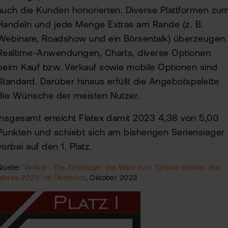
auch die Kunden honorierten. Diverse Plattformen zu
Handeln und jede Menge Extras am Rande (z. B.
Webinare, Roadshow und ein Börsentalk) überzeugen.
Realtime-Anwendungen, Charts, diverse Optionen
beim Kauf bzw. Verkauf sowie mobile Optionen sind
Standard. Darüber hinaus erfüllt die Angebotspalette
die Wünsche der meisten Nutzer.
Insgesamt erreicht Flatex damit 2023 4,38 von 5,00
Punkten und schiebt sich am bisherigen Seriensieger
vorbei auf den 1. Platz.
Quelle:
"Artikel - Die Testsieger der Wahl zum "Online-Broker des
Jahres 2023" im Überblick
, Oktober 2023