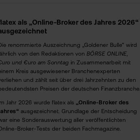
flatex als „Online-Broker des Jahres 2026“
ausgezeichnet
Die renommierte Auszeichnung „Goldener Bulle“ wird
jährlich von den Redaktionen von
BÖRSE ONLINE,
€uro und €uro am Sonntag
in Zusammenarbeit mit
einem Kreis ausgewiesener Branchenexperten
verliehen und zählt seit über drei Jahrzehnten zu den
bedeutendsten Preisen der deutschen Finanzbranche
Im Jahr 2026 wurde flatex als
„Online-Broker des
Jahres“
ausgezeichnet. Grundlage der Entscheidung
war eine Sonderauswertung aller veröffentlichten
Online-Broker-Tests der beiden Fachmagazine.