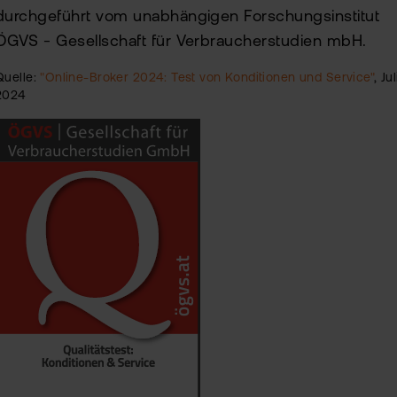
durchgeführt vom unabhängigen Forschungsinstitut
ÖGVS - Gesellschaft für Verbraucherstudien mbH.
Quelle:
"Online-Broker 2024: Test von Konditionen und Service"
, Jul
2024