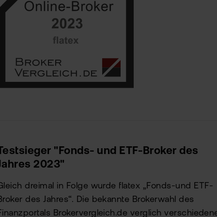
Testsieger "Fonds- und ETF-Broker des
Jahres 2023"
Gleich dreimal in Folge wurde flatex „Fonds-und ETF-
Broker des Jahres“. Die bekannte Brokerwahl des
Finanzportals Brokervergleich.de verglich verschieden