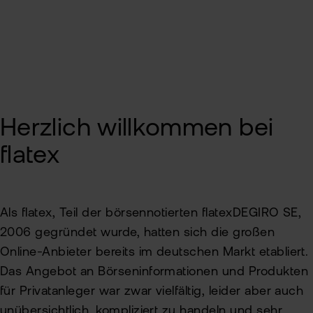
Sic
Pas
Wei
zur
Pro
fla
Ede
TAN
Ver
Herzlich willkommen bei
Anl
flatex
Anl
Zert
Rich
&
MiF
Heb
II
MiF
Als flatex, Teil der börsennotierten flatexDEGIRO SE,
CF
2006 gegründet wurde, hatten sich die großen
Wer
Online-Anbieter bereits im deutschen Markt etabliert.
Exk
Das Angebot an Börseninformationen und Produkten
Kry
für Privatanleger war zwar vielfältig, leider aber auch
ETN
Kun
wer
unübersichtlich, kompliziert zu handeln und sehr