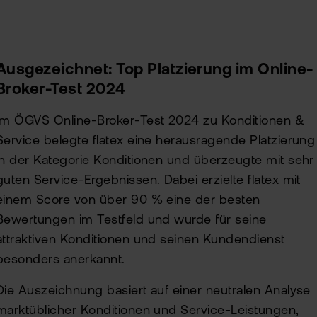
Ausgezeichnet: Top Platzierung im Online-
Broker-Test 2024
Im ÖGVS Online-Broker-Test 2024 zu Konditionen &
Service belegte flatex eine herausragende Platzierung
in der Kategorie Konditionen und überzeugte mit sehr
guten Service-Ergebnissen. Dabei erzielte flatex mit
einem Score von über 90 % eine der besten
Bewertungen im Testfeld und wurde für seine
attraktiven Konditionen und seinen Kundendienst
besonders anerkannt.
Die Auszeichnung basiert auf einer neutralen Analyse
marktüblicher Konditionen und Service-Leistungen,