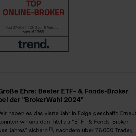
Große Ehre: Bester ETF- & Fonds-Broker
bei der "BrokerWahl 2024"
Wir haben es das vierte Jahr in Folge geschafft: Erneu
konnten wir uns den Titel als "ETF- & Fonds-Broker
[1]
des Jahres" sichern
, nachdem über 76.000 Trader,