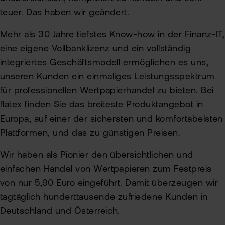
Kun
teuer. Das haben wir geändert.
Han
VIP
Mehr als 30 Jahre tiefstes Know-how in der Finanz-IT,
bei
Clu
eine eigene Vollbanklizenz und ein vollständig
flat
New
integriertes Geschäftsmodell ermöglichen es uns,
Bör
unseren Kunden ein einmaliges Leistungsspektrum
Han
für professionellen Wertpapierhandel zu bieten. Bei
Dir
flatex finden Sie das breiteste Produktangebot in
Europa, auf einer der sichersten und komfortabelsten
Aus
Plattformen, und das zu günstigen Preisen.
Neu
Wir haben als Pionier den übersichtlichen und
einfachen Handel von Wertpapieren zum Festpreis
von nur 5,90 Euro eingeführt. Damit überzeugen wir
tagtäglich hunderttausende zufriedene Kunden in
Deutschland und Österreich.