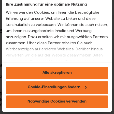
Ihre Zustimmung für eine optimale Nutzung
Wir verwenden Cookies, um Ihnen die bestmögliche
Erfahrung auf unserer Website zu bieten und diese
kontinuierlich zu verbessern. Wir können sie auch nutzen,
Sonstige Emittenten
um Ihnen nutzungsbasierte Inhalte und Werbung
anzuzeigen. Dazu arbeiten wir mit ausgewählten Partnern
zusammen. Über diese Partner erhalten Sie auch
Werbeanzeigen auf anderen Websites. Darüber hinaus
verwerten wir die auf der Website gesammelten Daten
intern innerhalb unserer Gruppe, damit wir unsere
ab 5,90 EUR
eigenen Angebote verbessern und Ihnen
Alle akzeptieren
maßgeschneiderte Werbung zeigen können. Sie können
zzgl. marktüblicher Spreads und Produktkosten
Ihre freiwillige Einwilligung jederzeit widerrufen. Weitere
Informationen (auch zur Datenübermittlung) und
Cookie-Einstellungen ändern
Einstellungsmöglichkeiten finden Sie unter "Cookie-
[1]
In bestimmten Konstellationen können auch weitere
Einstellungen ändern" und auf unserer Seite zum
Kosten - insbesondere implizite Kosten in Form von
Notwendige Cookies verwenden
"Datenschutz".
Spreads - anfallen.