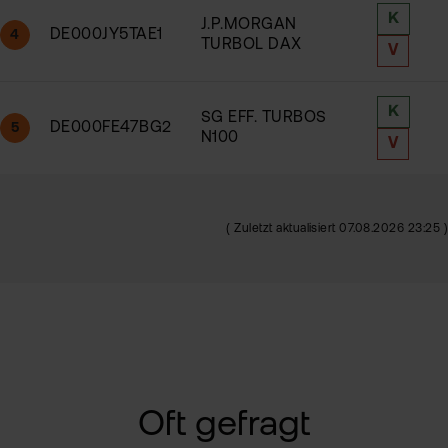
K
J.P.MORGAN
DE000JY5TAE1
4
TURBOL DAX
V
K
SG EFF. TURBOS
DE000FE47BG2
5
N100
V
( Zuletzt aktualisiert 07.08.2026 23:25 )
Oft gefragt