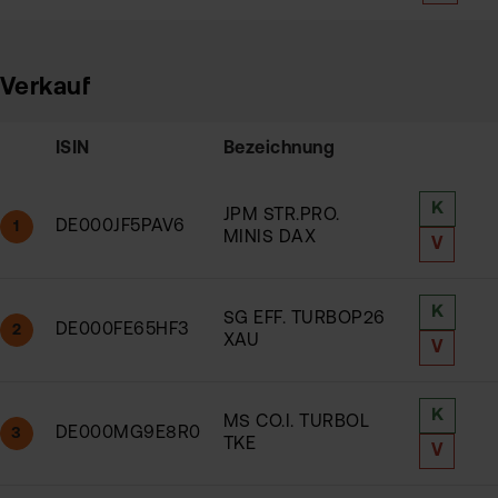
Verkauf
ISIN
Bezeichnung
K
JPM STR.PRO.
DE000JF5PAV6
1
MINIS DAX
V
K
SG EFF. TURBOP26
DE000FE65HF3
2
XAU
V
K
MS CO.I. TURBOL
DE000MG9E8R0
3
TKE
V