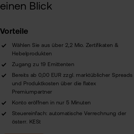
einen Blick
MiF
CF
Wer
Exk
Vorteile
Kry
ETN
Kun
Wählen Sie aus über 2,2 Mio. Zertifikaten &
wer
Hebelprodukten
Kun
Zugang zu 19 Emittenten
Han
VIP
bei
Clu
Bereits ab 0,00 EUR zzgl. marktüblicher Spreads
flat
und Produktkosten über die flatex
New
Premiumpartner
Bör
Han
Konto eröffnen in nur 5 Minuten
Dir
Steuereinfach: automatische Verrechnung der
österr. KESt
Aus