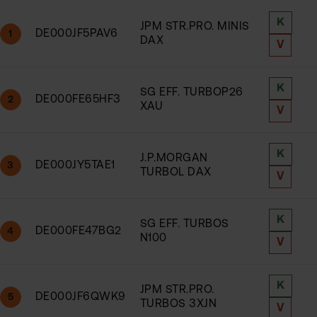
K
JPM STR.PRO. MINIS
DE000JF5PAV6
1
DAX
V
K
SG EFF. TURBOP26
DE000FE65HF3
2
XAU
V
K
J.P.MORGAN
DE000JY5TAE1
3
TURBOL DAX
V
K
SG EFF. TURBOS
DE000FE47BG2
4
N100
V
K
JPM STR.PRO.
DE000JF6QWK9
5
TURBOS 3XJN
V