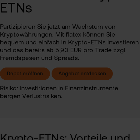
ETNs
Sic
Pas
Wei
Partizipieren Sie jetzt am Wachstum von
zur
Pro
Kryptowährungen. Mit flatex können Sie
fla
bequem und einfach in Krypto-ETNs investieren
Ede
TAN
und das bereits ab 5,90 EUR pro Trade zzgl.
Ver
Fremdspesen und Spreads.
Anl
Anl
Zert
Rich
Depot eröffnen
Angebot entdecken
&
MiF
Heb
II
Risiko: Investitionen in Finanzinstrumente
MiF
bergen Verlustrisiken.
CF
Wer
Exk
Kry
ETN
Kun
Krypto-ETNs: Vorteile und
wer