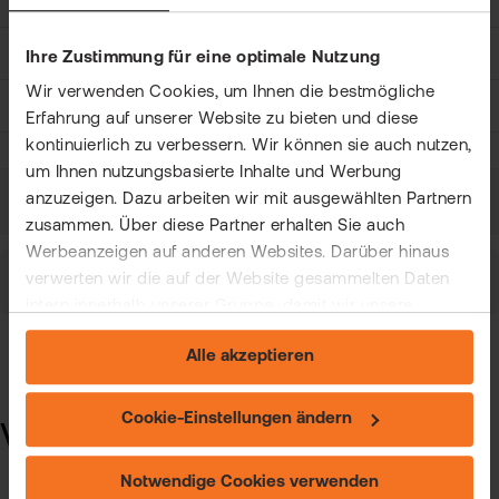
Emittent
WisdomTree
Basiswert
Bitcoin
Ihre Zustimmung für eine optimale Nutzung
Wir verwenden Cookies, um Ihnen die bestmögliche
Aktion
Kaufen
Erfahrung auf unserer Website zu bieten und diese
kontinuierlich zu verbessern. Wir können sie auch nutzen,
um Ihnen nutzungsbasierte Inhalte und Werbung
anzuzeigen. Dazu arbeiten wir mit ausgewählten Partnern
BASKETS
zusammen. Über diese Partner erhalten Sie auch
Werbeanzeigen auf anderen Websites. Darüber hinaus
verwerten wir die auf der Website gesammelten Daten
ALTCOINS
intern innerhalb unserer Gruppe, damit wir unsere
eigenen Angebote verbessern und Ihnen
Alle akzeptieren
maßgeschneiderte Werbung zeigen können. Sie können
Ihre freiwillige Einwilligung jederzeit widerrufen. Weitere
Informationen (auch zur Datenübermittlung) und
Cookie-Einstellungen ändern
Vorstellung der Partner
Einstellungsmöglichkeiten finden Sie unter "Cookie-
Einstellungen ändern" und auf unserer Seite zum
Notwendige Cookies verwenden
"Datenschutz".