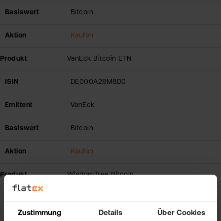
Basiswert
Bitcoin
Aktion
Kaufen
Produkt
VanEck Bitcoin ETN
ISIN
DE000A28M8D0
Emittent
VanEck
Basiswert
Bitcoin
Aktion
Kaufen
Produkt
WisdomTree Bitcoin
ISIN
GB00BJYDH287
Zustimmung
Details
Über Cookies