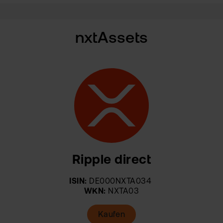
nxtAssets
Ripple direct
ISIN:
DE000NXTA034
WKN:
NXTA03
Kaufen