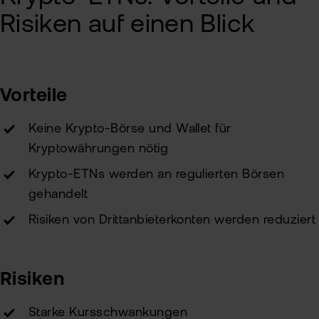
Kun
Risiken auf einen Blick
Han
VIP
bei
Clu
flat
New
Vorteile
Bör
Han
Keine Krypto-Börse und Wallet für
Dir
Kryptowährungen nötig
Krypto-ETNs werden an regulierten Börsen
Aus
gehandelt
Neu
Risiken von Drittanbieterkonten werden reduziert
Risiken
Starke Kursschwankungen