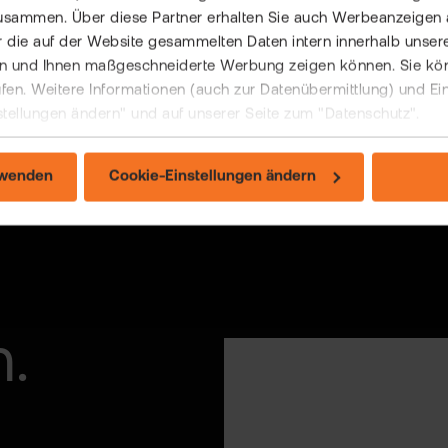
usammen. Über diese Partner erhalten Sie auch Werbeanzeigen 
 die auf der Website gesammelten Daten intern innerhalb unser
 und Ihnen maßgeschneiderte Werbung zeigen können. Sie könne
rufen. Weitere Informationen (auch zur Datenübermittlung) und Ei
stellungen ändern" und auf unserer Seite zum "Datenschutz".
rwenden
Cookie-Einstellungen ändern
m.
200 SERVICE-MITARBEITENDE
Steuereinfache KESt.-A
Dividendenausschüttun
Zweitdepot/Gemeinscha