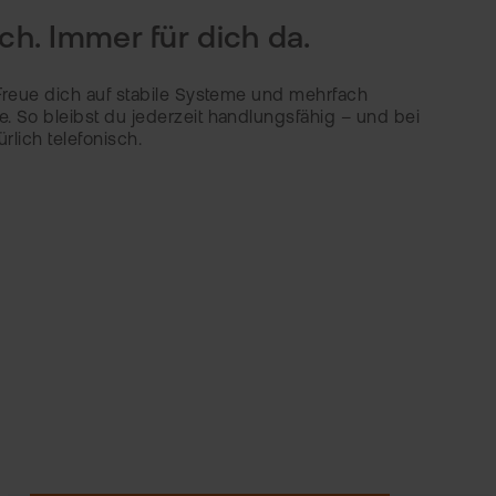
h. Immer für dich da.
 Freue dich auf stabile Systeme und mehrfach
. So bleibst du jederzeit handlungsfähig – und bei
ürlich telefonisch.
5
40 HANDELSPLÄTZE