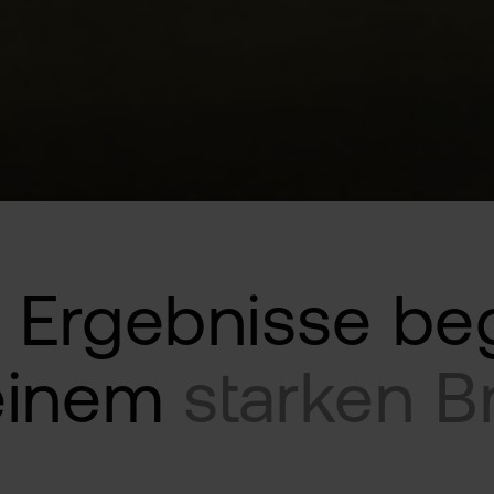
e Ergebnisse be
einem
starken B