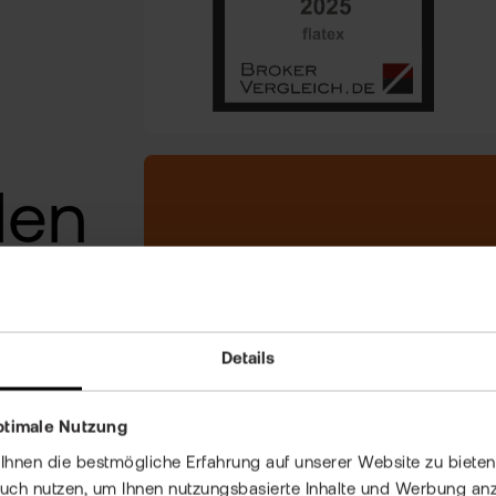
len
2,1 MIO. ZERTIFIKATE &
Details
HEBELPRODUKTE
glich
ptimale Nutzung
nen die bestmögliche Erfahrung auf unserer Website zu bieten 
auch nutzen, um Ihnen nutzungsbasierte Inhalte und Werbung anz