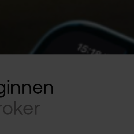
ginnen
24 KRYPTO-COINS
roker