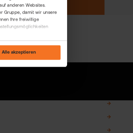
auf anderen Websites.
er Gruppe, damit wir unsere
n Ihre freiwillige
nstellungsmöglichkeiten
Alle akzeptieren
0,00 €
bführung
100.000+ PERSONEN JÄHRLICH
0,00 €
gen
DURCH FINANZWISSEN GESTÄRKT
0,00 €
ftsdepot