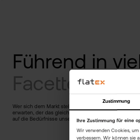
Führend in
vie
Facetten
Zustimmung
Wer sich dem Markt stellt, kann einen Partner
erwarten, der das gleiche tut. Wir konzentrieren uns tä
auf die Bedürfnisse unserer Kunden.
Ihre Zustimmung für eine o
Wir verwenden Cookies, um Ih
verbessern. Wir können sie 