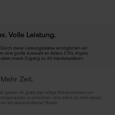
s. Volle Leistung.
 Durch diese Leistungsstärke ermöglichen wir
n eine große Auswahl an Aktien, ETFs, Krypto,
odukten sowie Zugang zu 40 Handelsplätzen.
Mehr Zeit.
100.000+ PERSONEN JÄHRLICH
DURCH FINANZWISSEN GESTÄRKT
x: Wir geben dir gratis das nötige Börsenwissen, um
rmögensziele zu erreichen. Und damit du dich darauf
 wir ein steuereinfacher Broker.