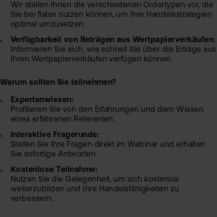
Wir stellen Ihnen die verschiedenen Ordertypen vor, die
Kun
Sie bei flatex nutzen können, um Ihre Handelsstrategien
Han
optimal umzusetzen.
VIP
bei
Clu
Verfügbarkeit von Beträgen aus Wertpapierverkäufen:
flat
Informieren Sie sich, wie schnell Sie über die Erträge aus
New
Ihren Wertpapierverkäufen verfügen können.
Bör
Han
Warum sollten Sie teilnehmen?
Expertenwissen:
Dir
Profitieren Sie von den Erfahrungen und dem Wissen
eines erfahrenen Referenten.
Aus
Interaktive Fragerunde:
Neu
Stellen Sie Ihre Fragen direkt im Webinar und erhalten
Sie sofortige Antworten.
Kostenlose Teilnahme:
Nutzen Sie die Gelegenheit, um sich kostenlos
weiterzubilden und Ihre Handelsfähigkeiten zu
verbessern.