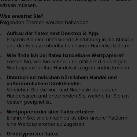
wissen müssen.
Sic
Was erwartet Sie?
Pas
Wei
Folgenden Themen werden behandelt:
zur
Pro
Aufbau der flatex next Desktop & App:
Erhalten Sie eine umfassende Einführung in die Struktur
fla
Ede
und die Benutzeroberfläche unserer Handelsplattform.
TAN
Ver
Wie finde ich bei flatex handelbare Wertpapiere?
Anl
Lernen Sie, wie Sie schnell und effizient die richtigen
Anl
Wertpapiere für Ihre Handelsstrategien finden können.
Zert
Rich
&
Unterschied zwischen börslichem Handel und
MiF
Heb
außerbörslichem Direkthandel:
II
Verstehen Sie die Vor- und Nachteile der beiden
MiF
CF
Handelsarten und entscheiden Sie, welche für Sie am
besten geeignet ist.
Wer
Wertpapierorder über flatex erteilen:
Exk
Erfahren Sie, wie einfach es ist, über unsere Plattform
Kry
eine Wertpapierorder aufzugeben.
ETN
Kun
Ordertypen bei flatex
:
wer