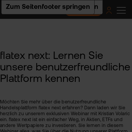
Zur Hauptnavigation springen
Zum Seiteninhalt springen
Zum Seitenfooter springen
Depot eröffnen
Pro
Pla
Pre
Ac
Hilf
un
Akt
flat
Web
Ers
Akt
nex
Schr
flatex next: Lernen Sie
ETF
Wis
Pre
flat
Häu
unsere benutzerfreundliche
clas
Fra
Fon
Fem
Akt
-
und
Fin
Plattform kennen
FAQ
ETF
flat
Spa
tra
Akt
2.0
For
und
Akt
Indi
Möchten Sie mehr über die benutzerfreundliche
sto
Bes
Ne
Handelsplattform flatex next erfahren? Dann laden wir Sie
herzlich zu unserem exklusiven Webinar mit Kristian Volaric
Pro
Kon
Fon
ein. flatex next ist ein einfacher Weg, in Aktien, ETFs und
andere Wertpapiere zu investieren. Sie lernen in diesem
Kry
Webinar alles, was Sie über die Nutzung unserer Plattform