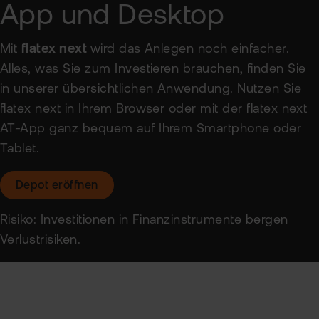
App und Desktop
Sic
Mit
flatex next
wird das Anlegen noch einfacher.
Pas
Wei
zur
Alles, was Sie zum Investieren brauchen, finden Sie
Pro
in unserer übersichtlichen Anwendung. Nutzen Sie
fla
Ede
flatex next in Ihrem Browser oder mit der flatex next
TAN
Ver
AT-App ganz bequem auf Ihrem Smartphone oder
Anl
Tablet.
Anl
Zert
Rich
&
MiF
Depot eröffnen
Heb
II
MiF
Risiko: Investitionen in Finanzinstrumente bergen
CF
Verlustrisiken.
Wer
Exk
Kry
ETN
Kun
wer