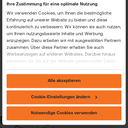
Ihre Zustimmung für eine optimale Nutzung
Fair & günstig: Tolle Konditionen für Top-
Wir verwenden Cookies, um Ihnen die bestmögliche
Erfahrung auf unserer Website zu bieten und diese
Renditen
kontinuierlich zu verbessern. Wir können sie auch nutzen,
um Ihnen nutzungsbasierte Inhalte und Werbung
anzuzeigen. Dazu arbeiten wir mit ausgewählten Partnern
zusammen. Über diese Partner erhalten Sie auch
Werbeanzeigen auf anderen Websites. Darüber hinaus
verwerten wir die auf der Website gesammelten Daten
Risiko:
Investitionen in Finanzinstrumente bergen
intern innerhalb unserer Gruppe, damit wir unsere
Verlustrisiken.
eigenen Angebote verbessern und Ihnen
Alle akzeptieren
maßgeschneiderte Werbung zeigen können. Sie können
Ihre freiwillige Einwilligung jederzeit widerrufen. Weitere
Informationen (auch zur Datenübermittlung) und
Cookie-Einstellungen ändern
Einstellungsmöglichkeiten finden Sie unter "Cookie-
Einstellungen ändern" und auf unserer Seite zum
Notwendige Cookies verwenden
"Datenschutz".
Die wichtigsten Funktionen