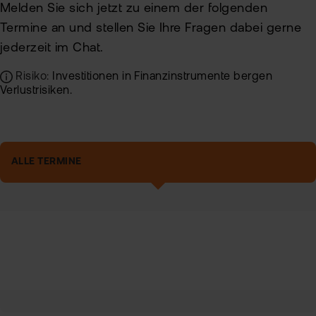
Melden Sie sich jetzt zu einem der folgenden
Termine an und stellen Sie Ihre Fragen dabei gerne
jederzeit im Chat.
Risiko:
Investitionen in Finanzinstrumente bergen
Verlustrisiken.
ALLE TERMINE
tails
itel
Datum
Anmelden