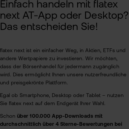
Einfach handeln mit flatex
Kun
next AT-App oder Desktop?
Han
VIP
bei
Clu
Das entscheiden Sie!
flat
New
Bör
Han
flatex next ist ein einfacher Weg, in Aktien, ETFs und
andere Wertpapiere zu investieren. Wir möchten,
Dir
dass der Börsenhandel für jedermann zugänglich
Aus
wird. Dies ermöglicht Ihnen unsere nutzerfreundliche
und preisgekrönte Plattform.
Neu
Egal ob Smartphone, Desktop oder Tablet – nutzen
Sie flatex next auf dem Endgerät Ihrer Wahl.
Schon
über 100.000 App-Downloads mit
durchschnittlich über 4 Sterne-Bewertungen bei