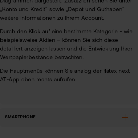
Diagrammen dargestellt. Zusätzlich sehen Sie unter
„Konto und Kredit“ sowie „Depot und Guthaben“
Markt:
weitere Informationen zu Ihrem Account.
Durch den Klick auf eine bestimmte Kategorie - wie
beispielsweise Aktien – können Sie sich diese
detailliert anzeigen lassen und die Entwicklung Ihrer
Wertpapierbestände betrachten.
News:
Die Hauptmenüs können Sie analog der flatex next
AT-App oben rechts aufrufen.
flatex:
SMARTPHONE