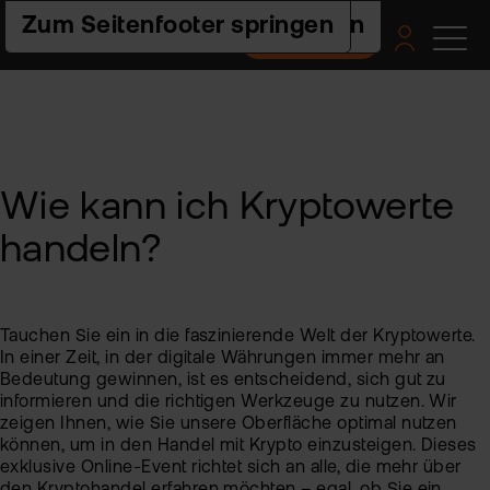
Zur Hauptnavigation springen
Zum Seiteninhalt springen
Zum Seitenfooter springen
Depot eröffnen
Pro
Pla
Pre
Ac
Hilf
un
Akt
flat
Web
Ers
Akt
nex
Schr
Wie kann ich Kryptowerte
ETF
Wis
Pre
flat
Häu
handeln?
clas
Fra
Fon
Fem
Akt
-
und
Fin
FAQ
ETF
flat
Spa
tra
Akt
Tauchen Sie ein in die faszinierende Welt der Kryptowerte.
2.0
For
und
In einer Zeit, in der digitale Währungen immer mehr an
Akt
Indi
Bedeutung gewinnen, ist es entscheidend, sich gut zu
sto
Bes
Ne
informieren und die richtigen Werkzeuge zu nutzen. Wir
zeigen Ihnen, wie Sie unsere Oberfläche optimal nutzen
Pro
Kon
Fon
können, um in den Handel mit Krypto einzusteigen. Dieses
exklusive Online-Event richtet sich an alle, die mehr über
Kry