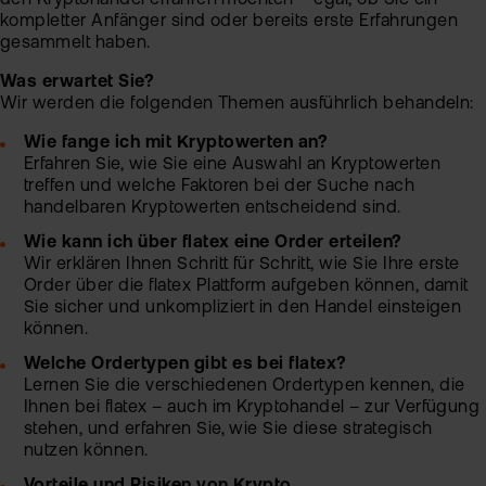
den Kryptohandel erfahren möchten – egal, ob Sie ein
kompletter Anfänger sind oder bereits erste Erfahrungen
Sic
gesammelt haben.
Pas
Wei
Was erwartet Sie?
zur
Wir werden die folgenden Themen ausführlich behandeln:
Pro
Wie fange ich mit Kryptowerten an?
fla
Ede
Erfahren Sie, wie Sie eine Auswahl an Kryptowerten
TAN
treffen und welche Faktoren bei der Suche nach
Ver
Anl
handelbaren Kryptowerten entscheidend sind.
Anl
Wie kann ich über flatex eine Order erteilen?
Zert
Rich
Wir erklären Ihnen Schritt für Schritt, wie Sie Ihre erste
&
MiF
Order über die flatex Plattform aufgeben können, damit
Heb
II
Sie sicher und unkompliziert in den Handel einsteigen
MiF
können.
CF
Welche Ordertypen gibt es bei flatex?
Wer
Lernen Sie die verschiedenen Ordertypen kennen, die
Exk
Ihnen bei flatex – auch im Kryptohandel – zur Verfügung
stehen, und erfahren Sie, wie Sie diese strategisch
Kry
nutzen können.
ETN
Kun
wer