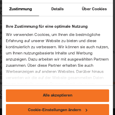
Sie dazu benötigen ist ein Computer, der mit dem Internet
verbunden ist. Zusätzlich sollten Lautsprecher an dem
Zustimmung
Details
Über Cookies
Computer angeschlossen sein.
Die Zugangsdaten und weitere Informationen werden
Ihre Zustimmung für eine optimale Nutzung
Ihnen nach erfolgter Anmeldung und zusätzlich nochmal
einen Tag vor dem Online-Seminar-Termin per E-Mail
Wir verwenden Cookies, um Ihnen die bestmögliche
zugesendet.
Erfahrung auf unserer Website zu bieten und diese
Hinweis:
kontinuierlich zu verbessern. Wir können sie auch nutzen,
Die flatexDEGIRO Bank AG erhebt und verarbeitet die Daten
um Ihnen nutzungsbasierte Inhalte und Werbung
des Anmeldeformulars im Rahmen der Bearbeitung Ihrer
anzuzeigen. Dazu arbeiten wir mit ausgewählten Partnern
Anfrage und ggf. der Anbahnung eines
zusammen. Über diese Partner erhalten Sie auch
Vertragsverhältnisses. Weitere detaillierte Informationen
Werbeanzeigen auf anderen Websites. Darüber hinaus
gem. Art. 13 der EU-Datenschutzgrundverordnung finden
Sie
verwerten wir die auf der Website gesammelten Daten
unter
https://www.flatex.de/datenschutz
oder
https://www.fl
intern innerhalb unserer Gruppe, damit wir unsere
eigenen Angebote verbessern und Ihnen
Risiko:
Investitionen in Finanz- und Kryptoinstrumente
Alle akzeptieren
maßgeschneiderte Werbung zeigen können. Sie können
bergen Verlustrisiken. Keine Anlageberatung.
Ihre freiwillige Einwilligung jederzeit widerrufen. Weitere
Informationen (auch zur Datenübermittlung) und
Cookie-Einstellungen ändern