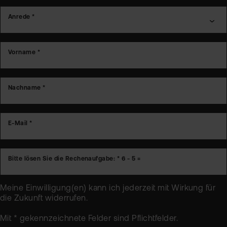
Anrede *
Vorname *
Nachname *
E-Mail *
Bitte lösen Sie die Rechenaufgabe: *
6 - 5 =
Meine Einwilligung(en) kann ich jederzeit mit Wirkung für
die Zukunft
widerrufen
.
Mit * gekennzeichnete Felder sind Pflichtfelder.