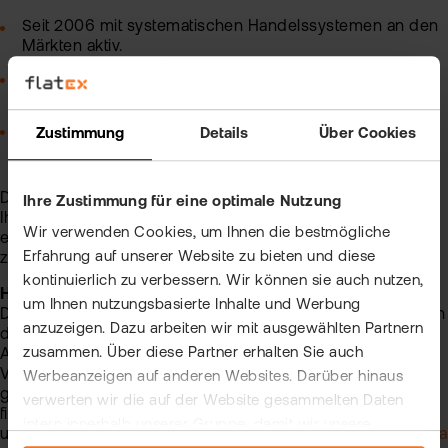
Seit 2006 mit systematischen Handelssystemen an den
Märkten aktiv.
Systemtrader mit Fokus auf klare Regeln, Strukturen und
Positions-Trading.
Bringt tiefes IT- und Technik-Know-how in die
Zustimmung
Details
Über Cookies
Entwicklung von Handelsmethoden ein.
Die Zugangsdaten und weitere Informationen werden
Ihre Zustimmung für eine optimale Nutzung
Ihnen nach erfolgter Anmeldung und zusätzlich noch
Wir verwenden Cookies, um Ihnen die bestmögliche
einmal einen Tag vor dem Webinar-Termin per E-Mail
Erfahrung auf unserer Website zu bieten und diese
zugesendet.
kontinuierlich zu verbessern. Wir können sie auch nutzen,
Hinweis:
um Ihnen nutzungsbasierte Inhalte und Werbung
Die flatexDEGIRO Bank AG erhebt und verarbeitet die Daten
anzuzeigen. Dazu arbeiten wir mit ausgewählten Partnern
des Anmeldeformulars im Rahmen der Bearbeitung Ihrer
zusammen. Über diese Partner erhalten Sie auch
Anfrage und ggf. der Anbahnung eines
Vertragsverhältnisses. Weitere detaillierte Informationen
Werbeanzeigen auf anderen Websites. Darüber hinaus
gemäß Art. 13 der EU-Datenschutz-Grundverordnung
verwerten wir die auf der Website gesammelten Daten
finden Sie
intern innerhalb unserer Gruppe, damit wir unsere
unter
https://www.flatex.de/datenschutz
oder
https://www.fl