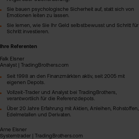
Kun
Sie bauen psychologische Sicherheit auf, statt sich von
Han
Emotionen leiten zu lassen.
VIP
bei
Clu
Sie lernen, wie Sie Ihr Geld selbstbewusst und Schritt für
flat
Schritt investieren.
New
Bör
Ihre Referenten
Han
Falk Elsner
Dir
Analyst | TradingBrothers.com
Seit 1998 an den Finanzmärkten aktiv, seit 2005 mit
Aus
eigenen Depots.
Neu
Vollzeit-Trader und Analyst bei TradingBrothers,
verantwortlich für die Referenzdepots.
Über 20 Jahre Erfahrung mit Aktien, Anleihen, Rohstoffen,
Edelmetallen und Derivaten.
Arne Elsner
Systemtrader | TradingBrothers.com