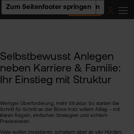
Zur Hauptnavigation springen
Zum Seiteninhalt springen
Zum Seitenfooter springen
Depot eröffnen
Pro
Pla
Pre
Ac
Hilf
un
Akt
flat
Web
Ers
Akt
nex
Schr
Selbstbewusst Anlegen
ETF
Wis
Pre
flat
Häu
neben Karriere & Familie:
clas
Fra
Fon
Fem
Akt
-
und
Fin
Ihr Einstieg mit Struktur
FAQ
ETF
flat
Spa
tra
Akt
2.0
For
und
Akt
Indi
Weniger Überforderung, mehr Struktur: So starten Sie
sto
Bes
Ne
Schritt für Schritt an der Börse trotz vollem Alltag – mit
klaren Regeln, einfachen Strategien und echtem
Pro
Kon
Fon
Praxiswissen.
Viele wollen investieren, scheitern aber an vier Hürden:
Kry