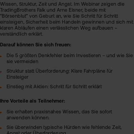
Wissen, Struktur, Zeit und Angst. Im Webinar zeigen die
Sic
TradingBrothers Falk und Arne Elsner, beide mit
“Börsenblut” von Geburt an, wie Sie Schritt für Schritt
Pas
Wei
einsteigen, Sicherheit beim Handeln gewinnen und sich mit
zur
klaren Abläufen einen verlässlichen Weg aufbauen –
Pro
verständlich erklärt.
fla
Ede
Darauf können Sie sich freuen:
TAN
Ver
Die 5 größten Denkfehler beim Investieren – und wie Sie
Anl
sie vermeiden
Anl
Zert
Rich
Struktur statt Überforderung: Klare Fahrpläne für
&
MiF
Einsteiger
Heb
II
Einstieg mit Aktien: Schritt für Schritt erklärt
MiF
CF
Ihre Vorteile als Teilnehmer:
Wer
Exk
Sie erhalten praxisnahes Wissen, das Sie sofort
anwenden können.
Kry
ETN
Kun
Sie überwinden typische Hürden wie fehlende Zeit,
wer
Angst oder Überforderung.