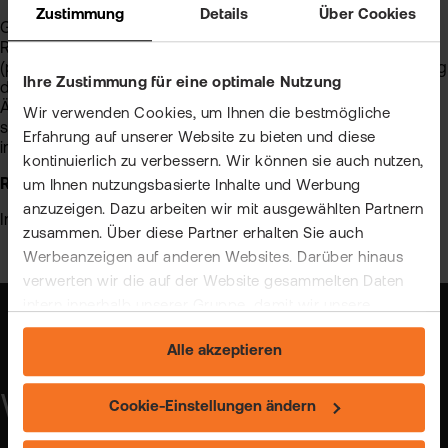
Zustimmung
Details
Über Cookies
Grundlage des Webinars ist der Regierungsentwurf zur
Reform der steuerlich geförderten privaten Altersvorsorge
(pAV-Reformgesetz) vom 15.12.2025 unter Berücksichtigung
Ihre Zustimmung für eine optimale Nutzung
der vom Bundestag am 27.03.2026 beschlossenen
Änderungen. Weitere Anpassungen sind möglich. Die
Wir verwenden Cookies, um Ihnen die bestmögliche
steuerliche Behandlung kann sich jederzeit ändern und ist
Erfahrung auf unserer Website zu bieten und diese
im Detail mit Ihrem Steuerberater zu klären.
kontinuierlich zu verbessern. Wir können sie auch nutzen,
Risiko:
um Ihnen nutzungsbasierte Inhalte und Werbung
anzuzeigen. Dazu arbeiten wir mit ausgewählten Partnern
Investieren birgt Verlustrisiken. Keine Anlageberatung.
zusammen. Über diese Partner erhalten Sie auch
Werbeanzeigen auf anderen Websites. Darüber hinaus
verwerten wir die auf der Website gesammelten Daten
intern innerhalb unserer Gruppe, damit wir unsere
eigenen Angebote verbessern und Ihnen
Alle akzeptieren
maßgeschneiderte Werbung zeigen können. Sie können
Ihre freiwillige Einwilligung jederzeit widerrufen. Weitere
Webinar-Anmeldung
Informationen (auch zur Datenübermittlung) und
Cookie-Einstellungen ändern
Einstellungsmöglichkeiten finden Sie unter "Cookie-