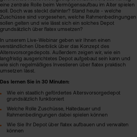
eine zentrale Rolle beim Vermögensaufbau im Alter spielen
Sic
soll. Doch was steckt dahinter? Stand heute - welche
Zuschüsse sind vorgesehen, welche Rahmenbedingungen
Pas
Wei
sollen gelten und wie lässt sich ein solches Depot
zur
grundsätzlich über flatex umsetzen?
Pro
In unserem Live-Webinar geben wir Ihnen einen
fla
Ede
verständlichen Überblick über das Konzept des
TAN
Altersvorsorgedepots. Außerdem zeigen wir, wie ein
Ver
Anl
langfristig ausgerichtetes Depot aufgebaut sein kann und
wie sich regelmäßiges Investieren über flatex praktisch
Anl
Zert
umsetzen lässt.
Rich
&
MiF
Das lernen Sie in 30 Minuten:
Heb
II
MiF
Wie ein staatlich gefördertes Altersvorsorgedepot
CF
grundsätzlich funktioniert
Wer
Welche Rolle Zuschüsse, Haltedauer und
Exk
Rahmenbedingungen dabei spielen können
Kry
Wie Sie Ihr Depot über flatex aufbauen und verwalten
ETN
Kun
können
wer