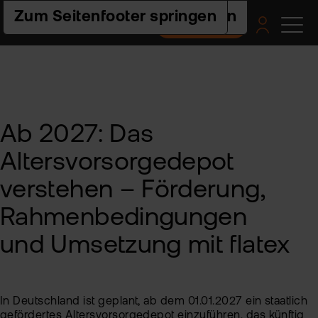
Zur Hauptnavigation springen
Zum Seiteninhalt springen
Zum Seitenfooter springen
Depot eröffnen
Pro
Pla
Pre
Ac
Hilf
un
Akt
flat
Web
Ers
Akt
nex
Schr
Ab 2027: Das
ETF
Wis
Pre
flat
Häu
Altersvorsorgedepot
clas
Fra
Fon
Fem
Akt
-
und
Fin
verstehen – Förderung,
FAQ
ETF
flat
Spa
tra
Akt
Rahmenbedingungen
2.0
For
und
Akt
Indi
und Umsetzung mit flatex
sto
Bes
Ne
Pro
Kon
Fon
In Deutschland ist geplant, ab dem 01.01.2027 ein staatlich
gefördertes Altersvorsorgedepot einzuführen, das künftig
Kry