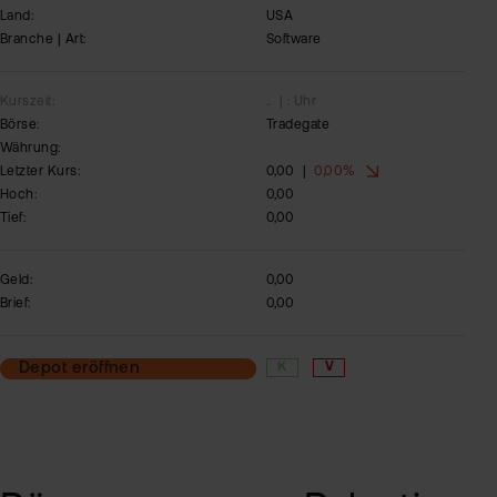
Land:
USA
Branche | Art:
Software
Kurszeit:
..
| : Uhr
Börse:
Tradegate
Währung:
Letzter Kurs:
0,00
|
0,00%
Hoch:
0,00
Tief:
0,00
Geld:
0,00
Brief:
0,00
Depot eröffnen
K
V