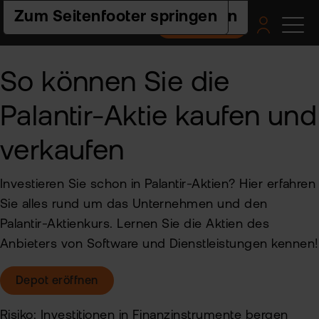
Zur Hauptnavigation springen
Zum Seiteninhalt springen
Zum Seitenfooter springen
Depot eröffnen
Pro
Pla
Pre
Ac
Hilf
So können Sie die
un
Akt
flat
Web
Ers
Palantir-Aktie kaufen und
Akt
nex
Schr
ETF
Wis
Pre
verkaufen
flat
Häu
clas
Fra
Fon
Fem
Akt
-
und
Fin
Investieren Sie schon in Palantir-Aktien? Hier erfahren
FAQ
ETF
flat
Sie alles rund um das Unternehmen und den
Spa
tra
Akt
2.0
For
Palantir-Aktienkurs. Lernen Sie die Aktien des
und
Akt
Indi
Anbieters von Software und Dienstleistungen kennen!
sto
Bes
Ne
Depot eröffnen
Pro
Kon
Fon
Risiko: Investitionen in Finanzinstrumente bergen
Kry