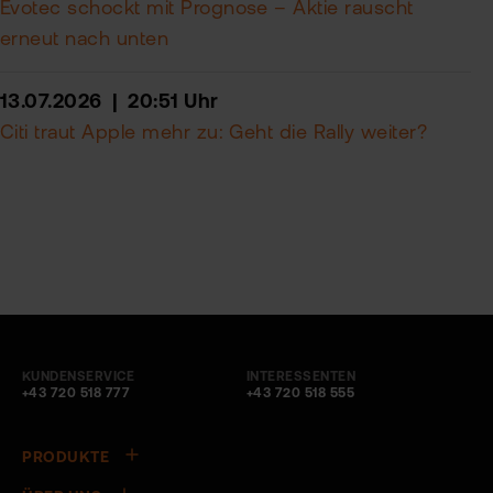
Evotec schockt mit Prognose – Aktie rauscht
erneut nach unten
13.07.2026 | 20:51 Uhr
Citi traut Apple mehr zu: Geht die Rally weiter?
KUNDENSERVICE
INTERESSENTEN
+43 720 518 777
+43 720 518 555
PRODUKTE