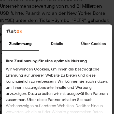
Unternehmensbewertung von rund 21 Milliarden
USD führte. Palantir wird an der New Yorker Börse
(NYSE) unter dem Ticker-Symbol "PLTR" gehandelt
. Zusätzlich zu seiner Notierung an der NYSE ist
Palantir in mehreren wichtigen Indizes vertreten,
darunter:
Zustimmung
Details
Über Cookies
Russell 1000
Ihre Zustimmung für eine optimale Nutzung
Russell 3000
Wir verwenden Cookies, um Ihnen die bestmögliche
S&P 500 Information Technology Index
Erfahrung auf unserer Website zu bieten und diese
kontinuierlich zu verbessern. Wir können sie auch nutzen,
Die Aktie von Palantir stößt seit Börsengang auf
um Ihnen nutzungsbasierte Inhalte und Werbung
großes Interesse, da das Unternehmen eine
anzuzeigen. Dazu arbeiten wir mit ausgewählten Partnern
Schlüsselrolle im Bereich der Datenanalyse spielt,
zusammen. Über diese Partner erhalten Sie auch
insbesondere für Regierungsbehörden und private
Werbeanzeigen auf anderen Websites. Darüber hinaus
verwerten wir die auf der Website gesammelten Daten
Unternehmen.