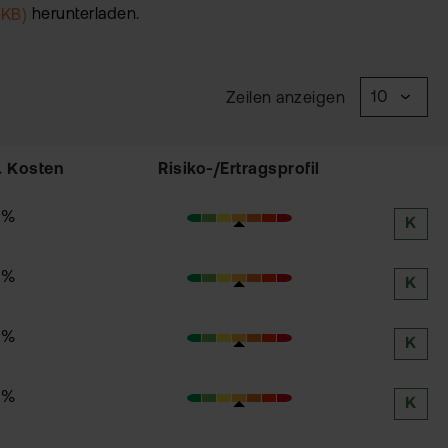
 KB)
herunterladen.
Zeilen anzeigen
. Kosten
Risiko-/Ertragsprofil
5%
K
5%
K
5%
K
5%
K