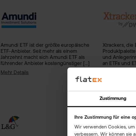
Amundi ETF ist der größte europäische
Xtrackers, die
ETF-Anbieter. Seit mehr als einem
Produktpalett
Jahrzehnt macht sich Amundi ETF als
und Anlegerin
führender Anbieter kostengünstiger [...]
an ETFs und ET
Mehr Details
Mehr Details
Zustimmung
Ihre Zustimmung für eine o
Wir verwenden Cookies, um Ih
verbessern. Wir können sie 