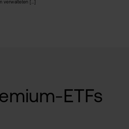
 verwalteten [...]
ge mit
Sie interessieren sich 
genau richtig. Mit Exch
breiter und investieren
um
Gebühren.
Depot eröffnen
Risiko: Investitionen in
Premium-ETFs