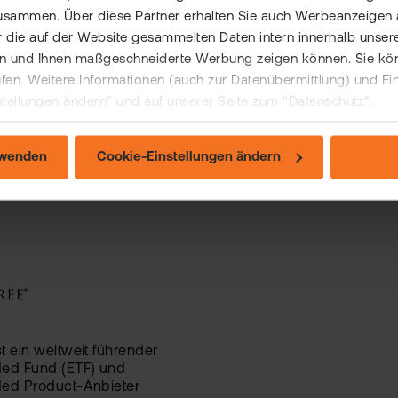
usammen. Über diese Partner erhalten Sie auch Werbeanzeigen 
Preisgünstige Schwellenländ
ge des ersten US-
 die auf der Website gesammelten Daten intern innerhalb unser
sowie Dividenden-, US-Aktie
change Traded Fund (ETF)
 und Ihnen maßgeschneiderte Werbung zeigen können. Sie könne
aktive ETFs sind Highlights de
ermöglicht State Street
rufen. Weitere Informationen (auch zur Datenübermittlung) und Ei
Produktpalette von Franklin 
storen einen [...]
[...]
stellungen ändern" und auf unserer Seite zum "Datenschutz".
Mehr Details
rwenden
Cookie-Einstellungen ändern
 ein weltweit führender
ed Fund (ETF) und
ed Product-Anbieter