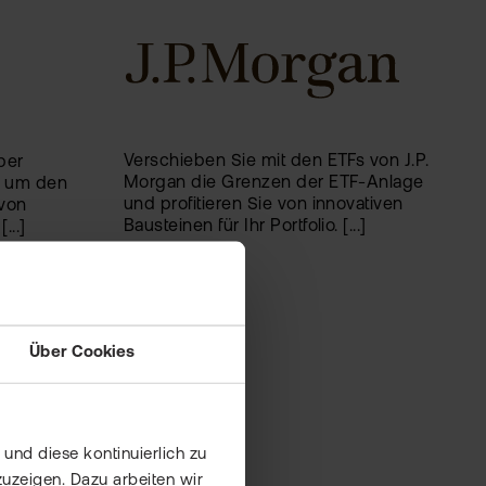
Verschieben Sie mit den ETFs von J.P.
ber
Morgan die Grenzen der ETF-Anlage
, um den
und profitieren Sie von innovativen
von
Bausteinen für Ihr Portfolio. [...]
...]
Mehr Details
Über Cookies
und diese kontinuierlich zu
uzeigen. Dazu arbeiten wir