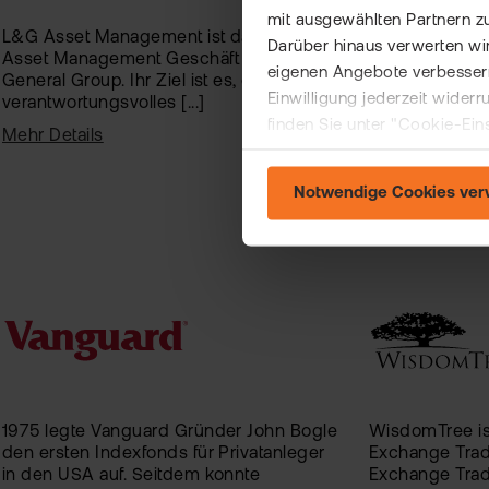
mit ausgewählten Partnern z
L&G Asset Management ist das globale
Seit der Aufla
Darüber hinaus verwerten wir
Asset Management Geschäft der Legal &
gelisteten Ex
eigenen Angebote verbessern
General Group. Ihr Ziel ist es, durch
im Jahre 1993 
Einwilligung jederzeit wider
verantwortungsvolles [...]
SPDR ETFs Inve
finden Sie unter "Cookie-Ein
Mehr Details
Mehr Details
Notwendige Cookies ve
1975 legte Vanguard Gründer John Bogle
WisdomTree ist
den ersten Indexfonds für Privatanleger
Exchange Trad
in den USA auf. Seitdem konnte
Exchange Trad