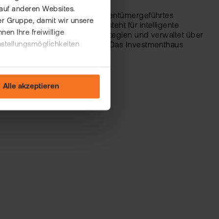
auf anderen Websites.
VanEck als eigentümergeführtes
er-ETFs
er Gruppe, damit wir unsere
Unternehmen steht für intelligente
n- und
n Ihre freiwillige
Investmentstrategien und verwaltet über
r
nstellungsmöglichkeiten
100 Mrd. USD. Das Investment­haus
Templeton
zählt [...]
Mehr Details
Alle akzeptieren