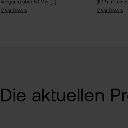
Vanguard über 50 Mio. [...]
(ETP) mit einem
Mehr Details
Mehr Details
ETFs: Top-Anla
breitem Spektr
Die aktuellen 