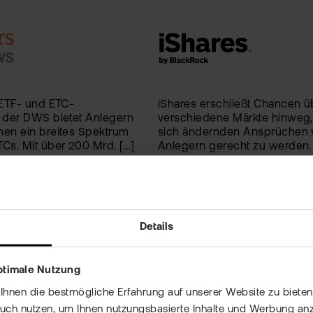
 ETF- und ETC-
iShares erschließt Chancen ü
e der DWS bietet Anlegern
verschiedene Märkte hinweg
nen ein breites Spektrum
sich ändernden Ansprüchen 
Cs. Mit über 200 Mrd. [...]
Anlegern gerecht zu werden. [
Mehr Details
Details
ptimale Nutzung
nen die bestmögliche Erfahrung auf unserer Website zu bieten 
auch nutzen, um Ihnen nutzungsbasierte Inhalte und Werbung anz