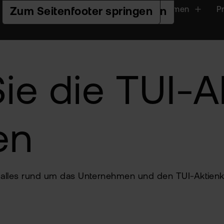
Handeln
Plattformen
P
Zur Hauptnavigation springen
Zum Seiteninhalt springen
Zum Seitenfooter springen
ie die TUI-A
en
ie alles rund um das Unternehmen und den TUI-Aktienku