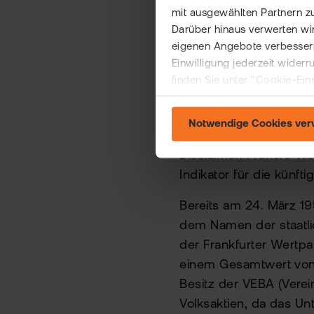
mit ausgewählten Partnern z
Darüber hinaus verwerten wir
eigenen Angebote verbessern
Der B
Einwilligung jederzeit wider
finden Sie unter "Cookie-Ein
Notwendige Cookies ve
Disclaimer: Frühere We
Indikator für die künft
Bereits am 24. März 1
dem Namen der staatli
der Frankfurter Wertpa
einem Gesamtwert von 8
Besitz der VEBA (Verei
Volksaktien, da das Un