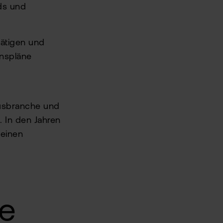
ds und
tätigen und
nspläne
musbranche und
. In den Jahren
seinen
ie