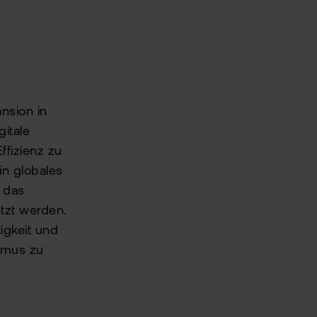
nsion in
itale
ffizienz zu
n globales
n das
tzt werden.
igkeit und
ismus zu