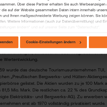
usammen. Über diese Partner erhalten Sie auch Werbeanzeigen 
 die auf der Website gesammelten Daten intern innerhalb unser
 und Ihnen maßgeschneiderte Werbung zeigen können. Sie könne
örsengang von 
rufen. Weitere Informationen (auch zur Datenübermittlung) und Ei
stellungen ändern" und auf unserer Seite zum "Datenschutz".
rwenden
Cookie-Einstellungen ändern
rtentwicklungen, Simulationen oder Prognosen sind ke
ige Wertentwicklung.
959 wurde das deutsche Tourismusunternehmen TUI, 
chen „Preußischen Bergwerks- und Hütten-Aktiengese
pierbörse gelistet. Die Aktien wurden zu je 100 Mark
1,5 Mio. Mark. Die restlichen ca. 22 % des Grundkapi
nigte Elektrizitäts- und Bergwerks-AG). Zu erwerben 
ternehmen erst ab 1970 vollständig privatisiert wurde