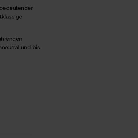
n bedeutender
tklassige
führenden
neutral und bis