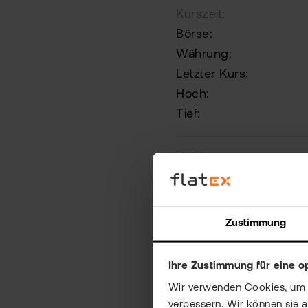
Kurszeit:
Börse:
Währung:
Letzter Kurs:
Hoch:
Tief:
Geld:
Brief:
Zustimmung
Depot eröffnen
Ihre Zustimmung für eine o
Risiko:
Investitionen 
Wir verwenden Cookies, um Ih
verbessern. Wir können sie 