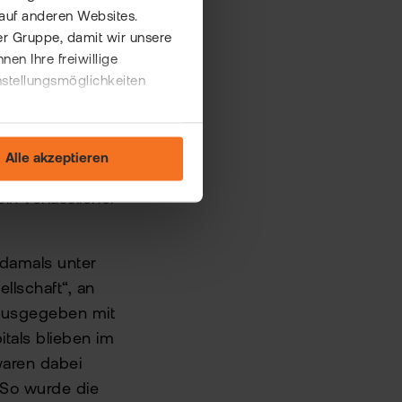
auf anderen Websites.
er Gruppe, damit wir unsere
n Ihre freiwillige
TUI
nstellungsmöglichkeiten
Alle akzeptieren
in verlässlicher
damals unter
llschaft
“
, an
 ausgegeben mit
tals blieben im
waren dabei
. So wurde die