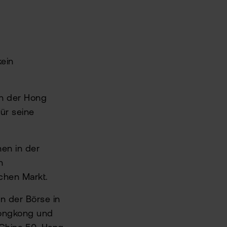
kein
an der Hong
ür seine
en in der
n
chen Markt.
n der Börse in
 Hongkong und