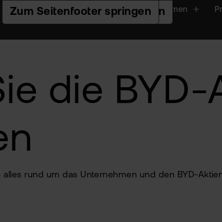
Handeln
Plattformen
P
Zur Hauptnavigation springen
Zum Seiteninhalt springen
Zum Seitenfooter springen
ie die BYD-A
en
Sie alles rund um das Unternehmen und den BYD-Aktie