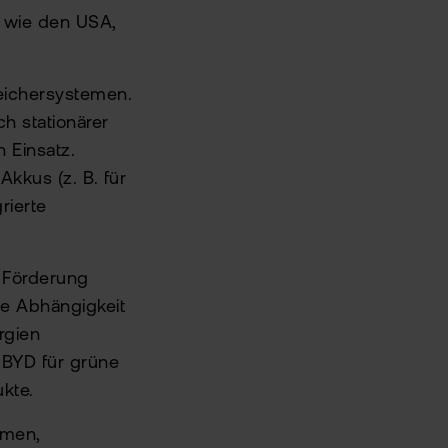
, wie den USA,
peichersystemen.
h stationärer
 Einsatz.
Akkus (z. B. für
rierte
 Förderung
ie Abhängigkeit
rgien
 BYD für grüne
ukte.
emen,