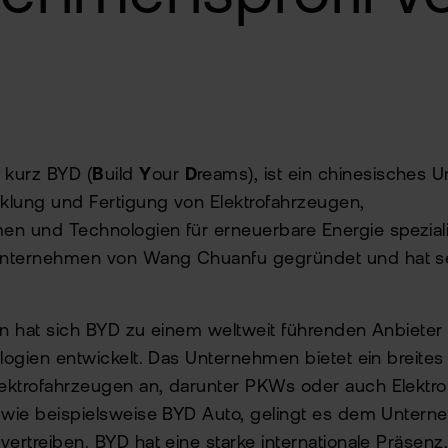
 kurz BYD (
B
uild
Y
our
D
reams), ist ein chinesisches 
cklung und Fertigung von Elektrofahrzeugen,
n und Technologien für erneuerbare Energie spezialis
Unternehmen von Wang Chuanfu gegründet und hat se
on hat sich BYD zu einem weltweit führenden Anbieter
ologien entwickelt. Das Unternehmen bietet ein breites
ektrofahrzeugen an, darunter PKWs oder auch Elektr
, wie beispielsweise BYD Auto, gelingt es dem Untern
ertreiben. BYD hat eine starke internationale Präsenz,