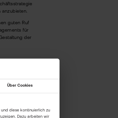
chäftsstrategie
 anzubieten.
inen guten Ruf
gagements für
 Gestaltung der
Buffetts
D. Buffetts
r zuvor eher
Über Cookies
gie und seines
inzunehmen.
und diese kontinuierlich zu
uzeigen. Dazu arbeiten wir