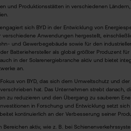
gen und Produktionsstätten in verschiedenen Ländern
ien.
 engagiert sich BYD in der Entwicklung von Energies
r verschiedene Anwendungen hergestellt, einschließlic
ohn- und Gewerbegebäude sowie für den industriellen
er Batteriehersteller als global größter Produzent für 
auch in der Solarenergiebranche aktiv und bietet integ
twerke an.
im Fokus von BYD, das sich dem Umweltschutz und der
 verschrieben hat. Das Unternehmen strebt danach, d
ffen zu reduzieren und den Übergang zu sauberen Ene
Investitionen in Forschung und Entwicklung setzt sich
beitet kontinuierlich an der Verbesserung seiner Prod
n Bereichen aktiv, wie z. B. bei Schienenverkehrssyst