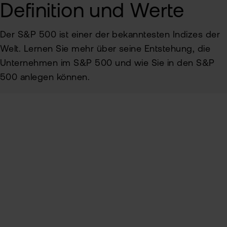
Definition und Werte
Sic
Der S&P 500 ist einer der bekanntesten Indizes der
Pas
Wei
zur
Welt. Lernen Sie mehr über seine Entstehung, die
Pro
Unternehmen im S&P 500 und wie Sie in den S&P
fla
Ede
500 anlegen können.
TAN
Ver
Anl
Anl
Zert
Rich
&
Inhaltsverzeichnis
MiF
Heb
II
MiF
CF
Definition und Geschichte
Aufnahmekriterien
Wer
Exk
Auswahl an notierten S&P 500-Werten
Kry
ETN
Kun
In den S&P 500 investieren bei flatex
wer