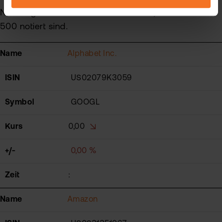
"Datenschutz".
Nachfolgend eine
Auswahl
an Aktien, die im S&P
500 notiert sind.
Name
Alphabet Inc.
ISIN
US02079K3059
Symbol
GOOGL
Kurs
0,00
+/-
0,00 %
Zeit
:
Name
Amazon