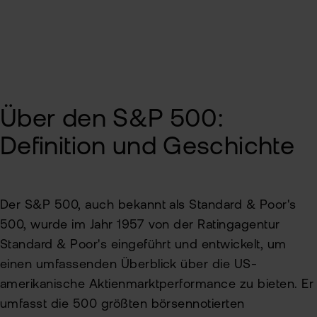
Kun
Han
VIP
bei
Clu
flat
New
Bör
Über den S&P 500:
Han
Definition und Geschichte
Dir
Aus
Der S&P 500, auch bekannt als Standard & Poor's
Neu
500, wurde im Jahr 1957 von der Ratingagentur
Standard & Poor's eingeführt und entwickelt, um
einen umfassenden Überblick über die US-
amerikanische Aktienmarktperformance zu bieten. Er
umfasst die 500 größten börsennotierten