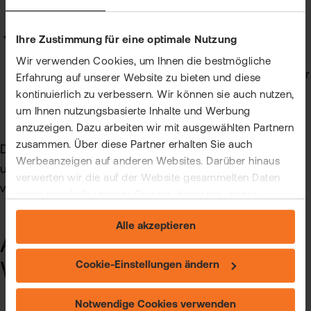
worden sein.
Streubesitz:
Ihre Zustimmung für eine optimale Nutzung
Ein gewisser Prozentsatz der Aktien muss im
Wir verwenden Cookies, um Ihnen die bestmögliche
Streubesitz sein, was bedeutet, dass sie von der
Erfahrung auf unserer Website zu bieten und diese
breiten Öffentlichkeit gehalten werden und nicht
kontinuierlich zu verbessern. Wir können sie auch nutzen,
um Ihnen nutzungsbasierte Inhalte und Werbung
von wenigen Großaktionären kontrolliert werden.
anzuzeigen. Dazu arbeiten wir mit ausgewählten Partnern
zusammen. Über diese Partner erhalten Sie auch
Die Kriterien können sich im Laufe der Zeit ändern,
Werbeanzeigen auf anderen Websites. Darüber hinaus
um den aktuellen Marktentwicklungen gerecht zu
verwerten wir die auf der Website gesammelten Daten
werden.
intern innerhalb unserer Gruppe, damit wir unsere
eigenen Angebote verbessern und Ihnen
Alle akzeptieren
maßgeschneiderte Werbung zeigen können. Sie können
Auswahl an notierten
Ihre freiwillige Einwilligung jederzeit widerrufen. Weitere
Informationen (auch zur Datenübermittlung) und
Werten im S&P 500
Cookie-Einstellungen ändern
Einstellungsmöglichkeiten finden Sie unter "Cookie-
Einstellungen ändern" und auf unserer Seite zum
Notwendige Cookies verwenden