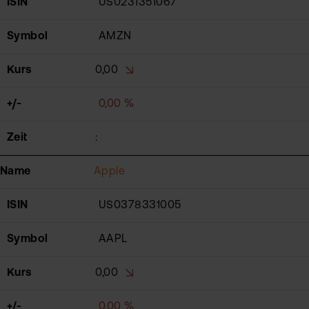
ISIN
US0231351067
Symbol
AMZN
Kurs
0,00
+/-
0,00 %
Zeit
:
Name
Apple
ISIN
US0378331005
Symbol
AAPL
Kurs
0,00
+/-
0,00 %