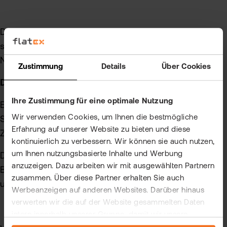
Die Berechnung des EBIT ist relativ einfach. Man
subtrahiert lediglich die Zins- und Steuerkosten vom
Nettogewinn eines Unternehmens.
Zustimmung
Details
Über Cookies
Die EBIT-Formel lautet:
Ihre Zustimmung für eine optimale Nutzung
EBIT = Jahresüberschuss oder -verlust +
Wir verwenden Cookies, um Ihnen die bestmögliche
Steueraufwand – Steuererträge + Zinsaufwand –
Erfahrung auf unserer Website zu bieten und diese
Zinsertrag
kontinuierlich zu verbessern. Wir können sie auch nutzen,
um Ihnen nutzungsbasierte Inhalte und Werbung
Diese Kennzahl zeigt den Gewinn vor
anzuzeigen. Dazu arbeiten wir mit ausgewählten Partnern
Berücksichtigung von Fremdkapitalkosten (Zinsen)
zusammen. Über diese Partner erhalten Sie auch
und Steuern.
Werbeanzeigen auf anderen Websites. Darüber hinaus
verwerten wir die auf der Website gesammelten Daten
intern innerhalb unserer Gruppe, damit wir unsere