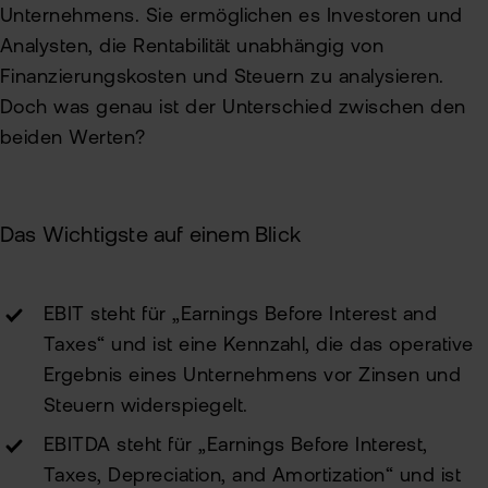
Kun
Unternehmens. Sie ermöglichen es Investoren und
Analysten, die Rentabilität unabhängig von
Han
VIP
Finanzierungskosten und Steuern zu analysieren.
bei
Clu
Doch was genau ist der Unterschied zwischen den
flat
New
beiden Werten?
Bör
Han
Dir
Das Wichtigste auf einem Blick
Aus
EBIT steht für „Earnings Before Interest and
Neu
Taxes“ und ist eine Kennzahl, die das operative
Ergebnis eines Unternehmens vor Zinsen und
Steuern widerspiegelt.
EBITDA steht für „Earnings Before Interest,
Taxes, Depreciation, and Amortization“ und ist