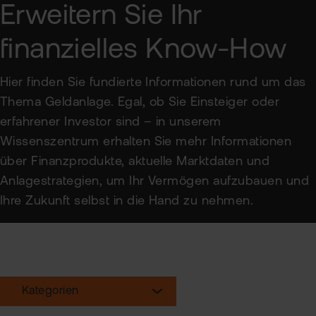
Erweitern Sie Ihr
Sic
finanzielles Know-How
Pas
Wei
zur
Pro
Hier finden Sie fundierte Informationen rund um das
fla
Thema Geldanlage. Egal, ob Sie Einsteiger oder
Ede
TAN
erfahrener Investor sind – in unserem
Ver
Anl
Wissenszentrum erhalten Sie mehr Informationen
Anl
über Finanzprodukte, aktuelle Marktdaten und
Zert
Rich
&
Anlagestrategien, um Ihr Vermögen aufzubauen und
MiF
Heb
II
Ihre Zukunft selbst in die Hand zu nehmen.
MiF
CF
Wer
Exk
Kry
Kategorien
ETN
Kun
wer