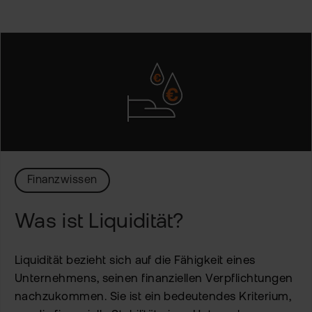
Kun
Han
VIP
bei
Clu
flat
New
Bör
Han
Dir
Aus
Finanzwissen
Neu
Was ist Liquidität?
Liquidität bezieht sich auf die Fähigkeit eines
Unternehmens, seinen finanziellen Verpflichtungen
nachzukommen. Sie ist ein bedeutendes Kriterium,