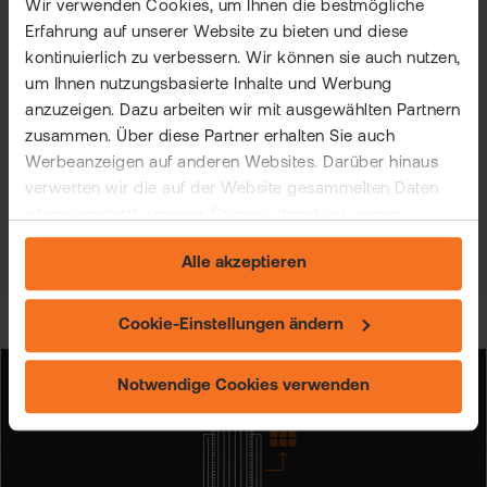
Was sind Hebelprodukte?
Wir verwenden Cookies, um Ihnen die bestmögliche
Erfahrung auf unserer Website zu bieten und diese
kontinuierlich zu verbessern. Wir können sie auch nutzen,
Hebelprodukte ermöglichen es Anlegern, mit einem
um Ihnen nutzungsbasierte Inhalte und Werbung
relativ geringen Kapitaleinsatz größere Positionen
anzuzeigen. Dazu arbeiten wir mit ausgewählten Partnern
einzunehmen und potenziell höhere Renditen zu
zusammen. Über diese Partner erhalten Sie auch
erzielen. Sie sind jedoch auch mit erhöhten
Werbeanzeigen auf anderen Websites. Darüber hinaus
Risiken [...]
verwerten wir die auf der Website gesammelten Daten
intern innerhalb unserer Gruppe, damit wir unsere
eigenen Angebote verbessern und Ihnen
Zum Artikel
Alle akzeptieren
maßgeschneiderte Werbung zeigen können. Sie können
Ihre freiwillige Einwilligung jederzeit widerrufen. Weitere
Informationen (auch zur Datenübermittlung) und
Cookie-Einstellungen ändern
Einstellungsmöglichkeiten finden Sie unter "Cookie-
Einstellungen ändern" und auf unserer Seite zum
Notwendige Cookies verwenden
"Datenschutz".