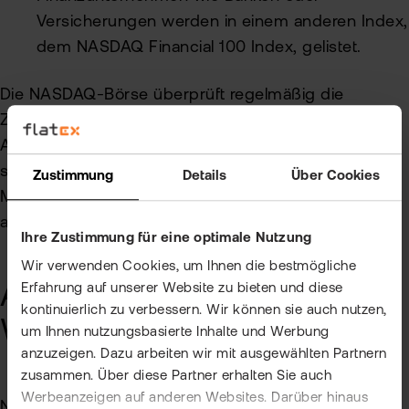
Versicherungen werden in einem anderen Index,
dem NASDAQ Financial 100 Index, gelistet.
Die NASDAQ-Börse überprüft regelmäßig die
Zusammensetzung des Index und passt die
Aufnahmekriterien gegebenenfalls an, um
sicherzustellen, dass der Index die aktuelle
Zustimmung
Details
Über Cookies
Marktsituation und die größten Unternehmen
angemessen widerspiegelt.
Ihre Zustimmung für eine optimale Nutzung
Wir verwenden Cookies, um Ihnen die bestmögliche
Auswahl an notierten
Erfahrung auf unserer Website zu bieten und diese
kontinuierlich zu verbessern. Wir können sie auch nutzen,
Werten im NASDAQ 100
um Ihnen nutzungsbasierte Inhalte und Werbung
anzuzeigen. Dazu arbeiten wir mit ausgewählten Partnern
zusammen. Über diese Partner erhalten Sie auch
Werbeanzeigen auf anderen Websites. Darüber hinaus
Nachfolgend eine
Auswahl
an Aktien, die im