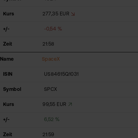
Kurs
277,35 EUR
+/-
-0,54 %
Zeit
21:58
Name
SpaceX
ISIN
US84615Q1031
Symbol
SPCX
Kurs
99,55 EUR
+/-
6,52 %
Zeit
21:59