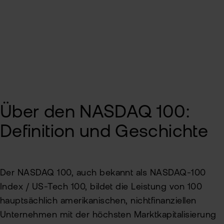
Auswahl an notierten NASDAQ 100-Werten
Kun
In den NASDAQ 100 investieren bei flatex
Han
VIP
bei
Clu
flat
New
Bör
Han
Dir
Über den NASDAQ 100:
Aus
Definition und Geschichte
Neu
Der NASDAQ 100, auch bekannt als NASDAQ-100
Index / US-Tech 100, bildet die Leistung von 100
hauptsächlich amerikanischen, nichtfinanziellen
Unternehmen mit der höchsten Marktkapitalisierung