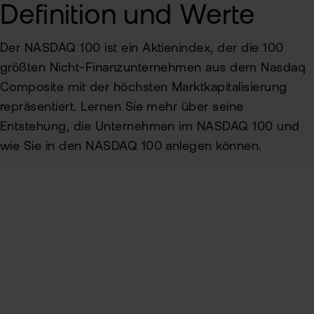
Definition und Werte
Sic
Der NASDAQ 100 ist ein Aktienindex, der die 100
Pas
Wei
zur
größten Nicht-Finanzunternehmen aus dem Nasdaq
Pro
Composite mit der höchsten Marktkapitalisierung
fla
Ede
repräsentiert. Lernen Sie mehr über seine
TAN
Ver
Entstehung, die Unternehmen im NASDAQ 100 und
Anl
wie Sie in den NASDAQ 100 anlegen können.
Anl
Zert
Rich
&
MiF
Heb
II
MiF
Inhaltsverzeichnis
CF
Wer
Definition und Geschichte
Exk
Kry
Aufnahmekriterien
ETN
Kun
wer