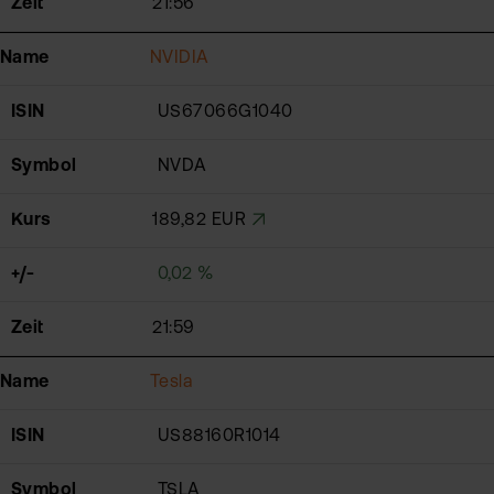
Zeit
21:56
Name
NVIDIA
ISIN
US67066G1040
Symbol
NVDA
Kurs
189,82 EUR
+/-
0,02 %
Zeit
21:59
Name
Tesla
ISIN
US88160R1014
Symbol
TSLA