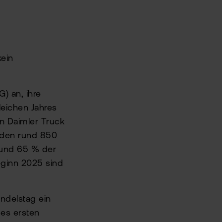
kein
) an, ihre
leichen Jahres
n Daimler Truck
rden rund 850
rund 65 % der
eginn 2025 sind
ndelstag ein
es ersten