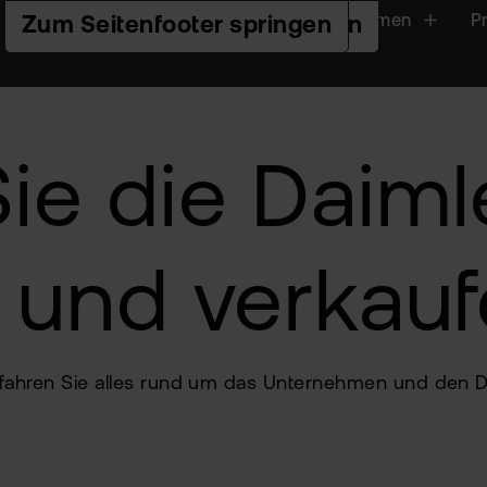
Handeln
Plattformen
P
Zur Hauptnavigation springen
Zum Seiteninhalt springen
Zum Seitenfooter springen
ie die Daiml
n und verkau
erfahren Sie alles rund um das Unternehmen und den D