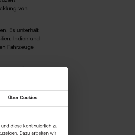
duziert
icklung von
en. Es unterhält
lien, Indien und
men Fahrzeuge
ughersteller
rische und
e
Über Cookies
ogische
et und eine
und diese kontinuierlich zu
uzeigen. Dazu arbeiten wir