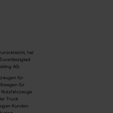
zurückreicht, hat
uverlässigkeit
olding AG.
rzeugen für
aftwagen für
e Nutzfahrzeuge
ler Truck
ssigen Kunden