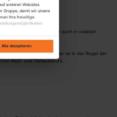
auf anderen Websites.
er Gruppe, damit wir unsere
n Ihre freiwillige
nstellungsmöglichkeiten
lliquide, aktive Fonds), aber auch in volatilen
Alle akzeptieren
instrument hat, desto enger ist in der Regel der
ischen Kauf- und Verkaufskurs.