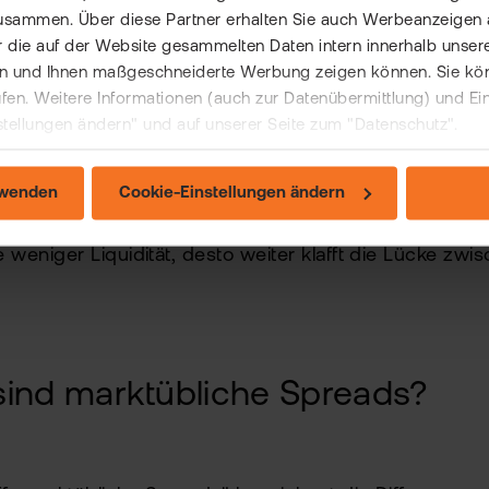
usammen. Über diese Partner erhalten Sie auch Werbeanzeigen 
Differenz zwischen Bid und Ask
 die auf der Website gesammelten Daten intern innerhalb unser
 und Ihnen maßgeschneiderte Werbung zeigen können. Sie könne
für Anleger – höhere implizite Kosten
rufen. Weitere Informationen (auch zur Datenübermittlung) und Ei
stellungen ändern" und auf unserer Seite zum "Datenschutz".
 bei illiquiden Wertpapieren (z.B. Pennystocks, einige i
hasen oder bei Kryptowährungen.
rwenden
Cookie-Einstellungen ändern
l:
Je mehr Handelsvolumen ein Wertpapier bzw. Finanz
e weniger Liquidität, desto weiter klafft die Lücke zw
ind marktübliche Spreads?