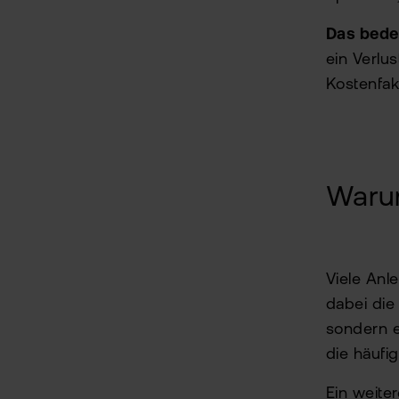
Das bede
ein Verlu
Kostenfak
Warum
Viele Anl
dabei die 
sondern e
die häufi
Ein weite