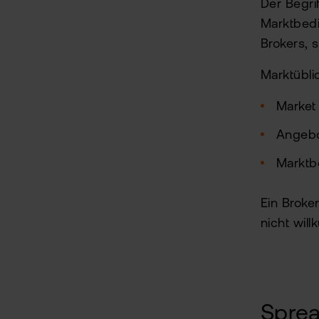
Der Begri
Marktbedi
Brokers, 
Marktübl
Market 
Angebo
Marktb
Ein Broker
nicht will
Sprea