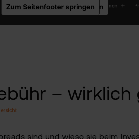
Handeln
Plattformen
P
Zur Hauptnavigation springen
Zum Seiteninhalt springen
Zum Seitenfooter springen
ebühr – wirklich
ersicht
reads sind und wieso sie beim Inve