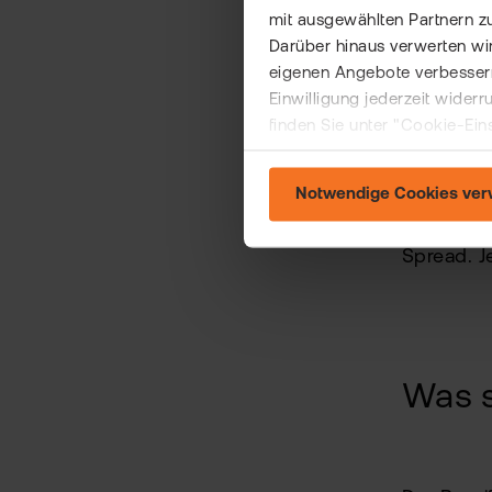
mit ausgewählten Partnern z
Große 
Darüber hinaus verwerten wir
eigenen Angebote verbessern
Teurer 
Einwilligung jederzeit wider
finden Sie unter "Cookie-Ein
Typisch
Marktp
Notwendige Cookies ve
Faustrege
Spread. J
Was s