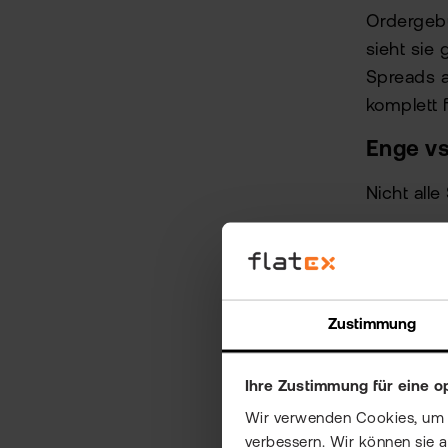
Ordergebü
sieht sie
Spreads a
komplett 
Enge vs
Nicht all
Enge Spr
Kleine
Günstig
Zustimmung
Typisc
Ihre Zustimmung für eine o
ETFs)
Wir verwenden Cookies, um Ih
verbessern. Wir können sie 
Breite S