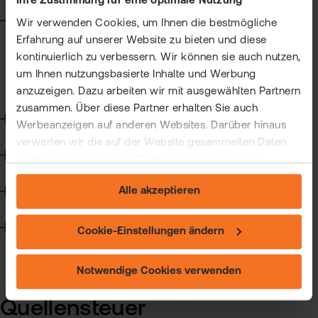
Ihre Zustimmung für eine optimale Nutzung
Kun
Steuern
Wir verwenden Cookies, um Ihnen die bestmögliche
Han
VIP
Erfahrung auf unserer Website zu bieten und diese
Allgemein zu Steuern
bei
Clu
kontinuierlich zu verbessern. Wir können sie auch nutzen,
Quellensteuer
flat
um Ihnen nutzungsbasierte Inhalte und Werbung
New
Besteuerung von Fonds und ETFs
anzuzeigen. Dazu arbeiten wir mit ausgewählten Partnern
Bör
zusammen. Über diese Partner erhalten Sie auch
Han
Wertpapierkredit
Werbeanzeigen auf anderen Websites. Darüber hinaus
verwerten wir die auf der Website gesammelten Daten
Dir
CFD-Handel
intern innerhalb unserer Gruppe, damit wir unsere
Aus
eigenen Angebote verbessern und Ihnen
Alle akzeptieren
Handelssoftware
maßgeschneiderte Werbung zeigen können. Sie können
Neu
Ihre freiwillige Einwilligung jederzeit widerrufen. Weitere
Informationen (auch zur Datenübermittlung) und
Technik
Cookie-Einstellungen ändern
Einstellungsmöglichkeiten finden Sie unter "Cookie-
Einstellungen ändern" und auf unserer Seite zum
Notwendige Cookies verwenden
"Datenschutz".
Quellensteuer