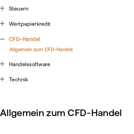
Kun
Steuern
Han
VIP
bei
Clu
Wertpapierkredit
flat
New
CFD-Handel
Bör
Han
Allgemein zum CFD-Handel
Dir
Handelssoftware
Aus
Technik
Neu
Allgemein zum CFD-Handel