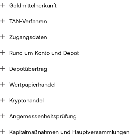
Geldmittelherkunft
Sic
TAN-Verfahren
Pas
Wei
zur
Pro
Zugangsdaten
fla
Ede
TAN
Rund um Konto und Depot
Ver
Anl
Anl
Depotübertrag
Zert
Rich
&
MiF
Heb
Wertpapierhandel
II
MiF
CF
Kryptohandel
Wer
Exk
Angemessenheitsprüfung
Kry
ETN
Kun
Kapitalmaßnahmen und Hauptversammlungen
wer