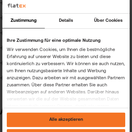
Kun
Kapitalmaßnahmen und Hauptversammlungen
Han
VIP
Steuern
Zustimmung
Details
Über Cookies
bei
Clu
flat
Wertpapierkredit
New
Ihre Zustimmung für eine optimale Nutzung
Bör
CFD-Handel
Han
Wir verwenden Cookies, um Ihnen die bestmögliche
Erfahrung auf unserer Website zu bieten und diese
Dir
Handelssoftware
kontinuierlich zu verbessern. Wir können sie auch nutzen,
um Ihnen nutzungsbasierte Inhalte und Werbung
Aus
anzuzeigen. Dazu arbeiten wir mit ausgewählten Partnern
Technik
zusammen. Über diese Partner erhalten Sie auch
Neu
Werbeanzeigen auf anderen Websites. Darüber hinaus
verwerten wir die auf der Website gesammelten Daten
intern innerhalb unserer Gruppe, damit wir unsere
Allgemein zur Kontoeröffnung
eigenen Angebote verbessern und Ihnen
Alle akzeptieren
maßgeschneiderte Werbung zeigen können. Sie können
Ihre freiwillige Einwilligung jederzeit widerrufen. Weitere