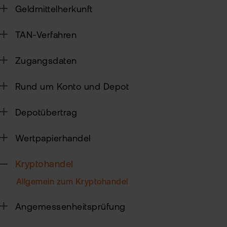
Geldmittelherkunft
Sic
TAN-Verfahren
Pas
Wei
zur
Pro
Zugangsdaten
fla
Ede
TAN
Rund um Konto und Depot
Ver
Anl
Anl
Depotübertrag
Zert
Rich
&
MiF
Heb
Wertpapierhandel
II
MiF
CF
Kryptohandel
Wer
Allgemein zum Kryptohandel
Exk
Kry
Angemessenheitsprüfung
ETN
Kun
wer