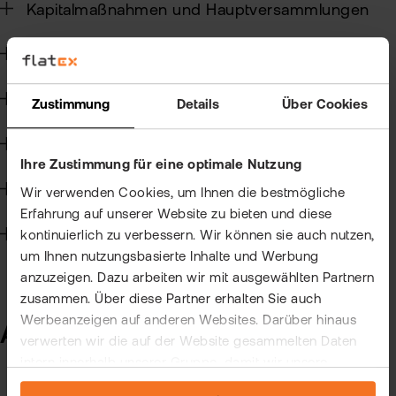
Kun
Kapitalmaßnahmen und Hauptversammlungen
Han
VIP
Steuern
bei
Clu
flat
Wertpapierkredit
New
Zustimmung
Details
Über Cookies
Bör
CFD-Handel
Han
Ihre Zustimmung für eine optimale Nutzung
Dir
Handelssoftware
Wir verwenden Cookies, um Ihnen die bestmögliche
Erfahrung auf unserer Website zu bieten und diese
Aus
Technik
kontinuierlich zu verbessern. Wir können sie auch nutzen,
um Ihnen nutzungsbasierte Inhalte und Werbung
Neu
anzuzeigen. Dazu arbeiten wir mit ausgewählten Partnern
zusammen. Über diese Partner erhalten Sie auch
Werbeanzeigen auf anderen Websites. Darüber hinaus
Allgemein zum Kryptohandel
verwerten wir die auf der Website gesammelten Daten
intern innerhalb unserer Gruppe, damit wir unsere
eigenen Angebote verbessern und Ihnen