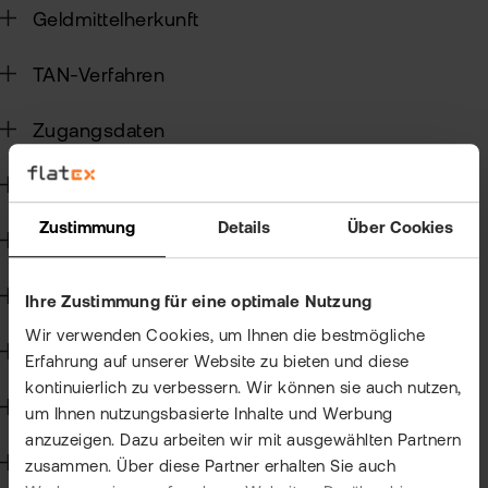
Geldmittelherkunft
Sic
TAN-Verfahren
Pas
Wei
zur
Pro
Zugangsdaten
fla
Ede
TAN
Rund um Konto und Depot
Ver
Anl
Zustimmung
Details
Über Cookies
Anl
Depotübertrag
Zert
Rich
&
MiF
Heb
Wertpapierhandel
II
Ihre Zustimmung für eine optimale Nutzung
MiF
Wir verwenden Cookies, um Ihnen die bestmögliche
CF
Kryptohandel
Erfahrung auf unserer Website zu bieten und diese
Wer
kontinuierlich zu verbessern. Wir können sie auch nutzen,
Exk
Angemessenheitsprüfung
um Ihnen nutzungsbasierte Inhalte und Werbung
Kry
anzuzeigen. Dazu arbeiten wir mit ausgewählten Partnern
ETN
Kun
Kapitalmaßnahmen und Hauptversammlungen
zusammen. Über diese Partner erhalten Sie auch
wer