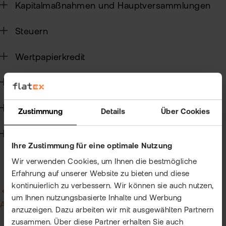
Kun
Kapitalmaßnahmen und Hauptversammlungen
Han
VIP
Steuern
bei
Clu
flat
Wertpapierkredit
New
Bör
CFD-Handel
Han
Dir
Handelssoftware
Zustimmung
Details
Über Cookies
Aus
Technik
Ihre Zustimmung für eine optimale Nutzung
Neu
Wir verwenden Cookies, um Ihnen die bestmögliche
Erfahrung auf unserer Website zu bieten und diese
kontinuierlich zu verbessern. Wir können sie auch nutzen,
Zurück zu Allgemeines zur
um Ihnen nutzungsbasierte Inhalte und Werbung
Angemessenheitsprüfung
anzuzeigen. Dazu arbeiten wir mit ausgewählten Partnern
zusammen. Über diese Partner erhalten Sie auch