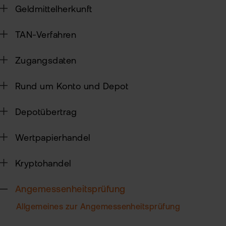
Geldmittelherkunft
Sic
TAN-Verfahren
Pas
Wei
zur
Pro
Zugangsdaten
fla
Ede
TAN
Rund um Konto und Depot
Ver
Anl
Anl
Depotübertrag
Zert
Rich
&
MiF
Heb
Wertpapierhandel
II
MiF
CF
Kryptohandel
Wer
Exk
Angemessenheitsprüfung
Kry
Allgemeines zur Angemessenheitsprüfung
ETN
Kun
wer