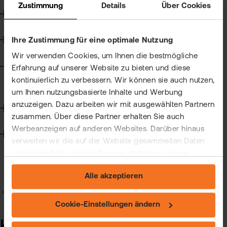
Kun
Zustimmung
Details
Über Cookies
Steuern
Han
VIP
bei
Clu
Wertpapierkredit
Ihre Zustimmung für eine optimale Nutzung
flat
Wir verwenden Cookies, um Ihnen die bestmögliche
New
CFD-Handel
Erfahrung auf unserer Website zu bieten und diese
Bör
kontinuierlich zu verbessern. Wir können sie auch nutzen,
Han
Allgemein zum CFD-Handel
um Ihnen nutzungsbasierte Inhalte und Werbung
Dir
anzuzeigen. Dazu arbeiten wir mit ausgewählten Partnern
Handelssoftware
zusammen. Über diese Partner erhalten Sie auch
Aus
Werbeanzeigen auf anderen Websites. Darüber hinaus
Technik
verwerten wir die auf der Website gesammelten Daten
Neu
intern innerhalb unserer Gruppe, damit wir unsere
eigenen Angebote verbessern und Ihnen
Alle akzeptieren
maßgeschneiderte Werbung zeigen können. Sie können
Ihre freiwillige Einwilligung jederzeit widerrufen. Weitere
Zurück zu Allgemein zum CFD-Handel
Informationen (auch zur Datenübermittlung) und
Cookie-Einstellungen ändern
Einstellungsmöglichkeiten finden Sie unter "Cookie-
Kann ich über das Charttool
Einstellungen ändern" und auf unserer Seite zum