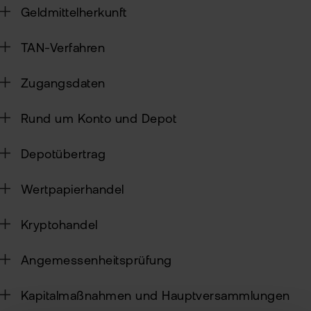
Geldmittelherkunft
Sic
TAN-Verfahren
Pas
Wei
zur
Pro
Zugangsdaten
fla
Ede
TAN
Rund um Konto und Depot
Ver
Anl
Anl
Depotübertrag
Zert
Rich
&
MiF
Heb
Wertpapierhandel
II
MiF
CF
Kryptohandel
Wer
Exk
Angemessenheitsprüfung
Kry
ETN
Kun
Kapitalmaßnahmen und Hauptversammlungen
wer