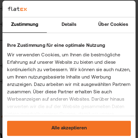
Kun
Steuern
Han
VIP
bei
Clu
Wertpapierkredit
Zustimmung
Details
Über Cookies
flat
New
CFD-Handel
Bör
Ihre Zustimmung für eine optimale Nutzung
Han
Allgemein zum CFD-Handel
Wir verwenden Cookies, um Ihnen die bestmögliche
Erfahrung auf unserer Website zu bieten und diese
Dir
Handelssoftware
kontinuierlich zu verbessern. Wir können sie auch nutzen,
Aus
um Ihnen nutzungsbasierte Inhalte und Werbung
Technik
anzuzeigen. Dazu arbeiten wir mit ausgewählten Partnern
Neu
zusammen. Über diese Partner erhalten Sie auch
Werbeanzeigen auf anderen Websites. Darüber hinaus
verwerten wir die auf der Website gesammelten Daten
intern innerhalb unserer Gruppe, damit wir unsere
Zurück zu Allgemein zum CFD-Handel
eigenen Angebote verbessern und Ihnen
Alle akzeptieren
maßgeschneiderte Werbung zeigen können. Sie können
Wie überweise ich Geld vom
Ihre freiwillige Einwilligung jederzeit widerrufen. Weitere