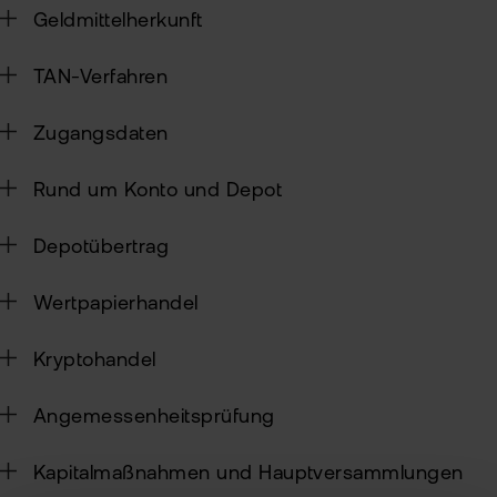
Geldmittelherkunft
Sic
TAN-Verfahren
Pas
Wei
zur
Pro
Zugangsdaten
fla
Ede
TAN
Rund um Konto und Depot
Ver
Anl
Anl
Depotübertrag
Zert
Rich
&
MiF
Heb
Wertpapierhandel
II
MiF
CF
Kryptohandel
Wer
Exk
Angemessenheitsprüfung
Kry
ETN
Kun
Kapitalmaßnahmen und Hauptversammlungen
wer