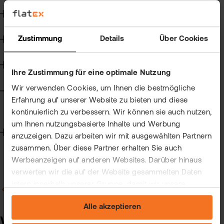
Kun
Steuern
Han
VIP
bei
Clu
Zustimmung
Details
Über Cookies
Wertpapierkredit
flat
New
CFD-Handel
Bör
Ihre Zustimmung für eine optimale Nutzung
Han
Wir verwenden Cookies, um Ihnen die bestmögliche
Handelssoftware
Erfahrung auf unserer Website zu bieten und diese
Dir
Allgemein zur Handelssoftware
kontinuierlich zu verbessern. Wir können sie auch nutzen,
Aus
um Ihnen nutzungsbasierte Inhalte und Werbung
Technik
anzuzeigen. Dazu arbeiten wir mit ausgewählten Partnern
Neu
zusammen. Über diese Partner erhalten Sie auch
Werbeanzeigen auf anderen Websites. Darüber hinaus
verwerten wir die auf der Website gesammelten Daten
intern innerhalb unserer Gruppe, damit wir unsere
Zurück zu Allgemein zur Handelssoftware
eigenen Angebote verbessern und Ihnen
Alle akzeptieren
maßgeschneiderte Werbung zeigen können. Sie können
Welche Pakete gibt es, was
Ihre freiwillige Einwilligung jederzeit widerrufen. Weitere