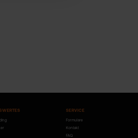
SWERTES
SERVICE
ding
Formulare
ker
Kontakt
FAQ