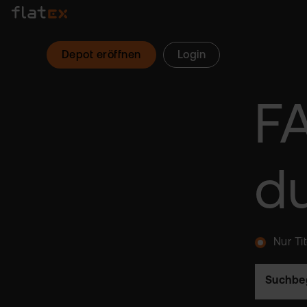
Depot eröffnen
Login
F
d
Nur Ti
Suchbeg