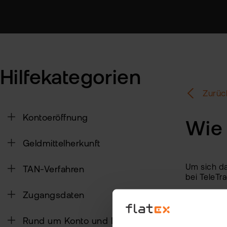
Hilfekategorien
Zurück
Kontoeröffnung
Wie 
Geldmittelherkunft
Um sich da
TAN-Verfahren
bei TeleTr
Zugangsdaten
Um sich da
auf "Öffne
Rund um Konto und Depot