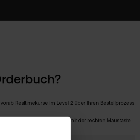
Orderbuch?
orab Realtimekurse im Level 2 über Ihren Bestellprozess
ie auf den gewünschten Wert mit der rechten Maustaste