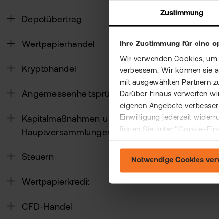
Zustimmung
Hat Ihne
Depotübertrag
Wertpapierhandel
Ihre Zustimmung für eine o
Wir verwenden Cookies, um Ih
Kryptohandel
verbessern. Wir können sie 
mit ausgewählten Partnern z
Angemessenheitsprüfung
Darüber hinaus verwerten wir
eigenen Angebote verbessern
Einwilligung jederzeit wider
Kapitalmaßnahmen und
finden Sie unter "Cookie-Ein
Hauptversammlungen
Steuern
Notwendige Cookies ve
Wertpapierkredit
CFD-Handel