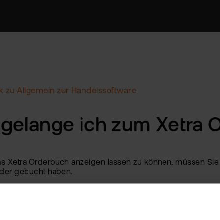
 zu Allgemein zur Handelssoftware
gelange ich zum Xetra 
s Xetra Orderbuch anzeigen lassen zu können, müssen Sie v
ader gebucht haben.
raufhin das Xetra Orderbuch anzeigen zu lassen, müssen S
n" gehen und danach auf "Markttiefe" klicken.