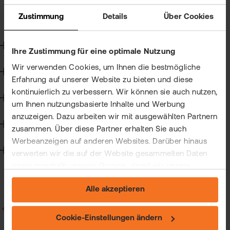
Kun
Allgemein zu Hauptversammlungen
Zustimmung
Details
Über Cookies
Allgemein zu Kapitalmaßnahmen
Han
VIP
bei
Clu
Steuern
flat
Ihre Zustimmung für eine optimale Nutzung
New
Wir verwenden Cookies, um Ihnen die bestmögliche
Wertpapierkredit
Bör
Erfahrung auf unserer Website zu bieten und diese
Han
kontinuierlich zu verbessern. Wir können sie auch nutzen,
CFD-Handel
um Ihnen nutzungsbasierte Inhalte und Werbung
Dir
anzuzeigen. Dazu arbeiten wir mit ausgewählten Partnern
Handelssoftware
Aus
zusammen. Über diese Partner erhalten Sie auch
Werbeanzeigen auf anderen Websites. Darüber hinaus
Neu
Technik
verwerten wir die auf der Website gesammelten Daten
intern innerhalb unserer Gruppe, damit wir unsere
eigenen Angebote verbessern und Ihnen
Alle akzeptieren
maßgeschneiderte Werbung zeigen können. Sie können
Ihre freiwillige Einwilligung jederzeit widerrufen. Weitere
Zurück zu Allgemein zu Kapitalmaßnahmen
Informationen (auch zur Datenübermittlung) und
Cookie-Einstellungen ändern
Einstellungsmöglichkeiten finden Sie unter "Cookie-