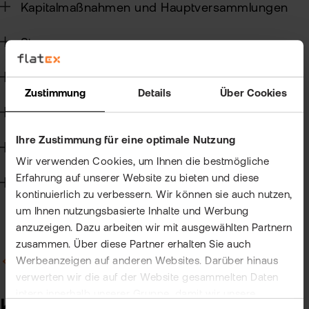
Kun
Kapitalmaßnahmen und Hauptversammlungen
Han
VIP
Steuern
bei
Clu
flat
Wertpapierkredit
New
Zustimmung
Details
Über Cookies
Bör
CFD-Handel
Han
Ihre Zustimmung für eine optimale Nutzung
Dir
Handelssoftware
Wir verwenden Cookies, um Ihnen die bestmögliche
Aus
Erfahrung auf unserer Website zu bieten und diese
Technik
kontinuierlich zu verbessern. Wir können sie auch nutzen,
Neu
um Ihnen nutzungsbasierte Inhalte und Werbung
anzuzeigen. Dazu arbeiten wir mit ausgewählten Partnern
zusammen. Über diese Partner erhalten Sie auch
Werbeanzeigen auf anderen Websites. Darüber hinaus
Zurück zu Allgemein zur Kontoeröffnung
verwerten wir die auf der Website gesammelten Daten
intern innerhalb unserer Gruppe, damit wir unsere
Kann ich ein