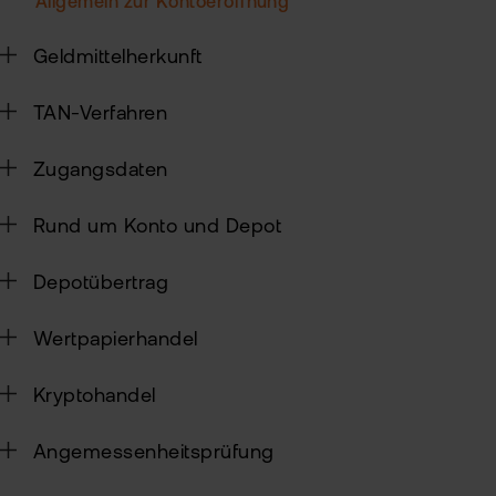
Allgemein zur Kontoeröffnung
Sic
Geldmittelherkunft
Pas
Wei
zur
Pro
TAN-Verfahren
fla
Ede
Zugangsdaten
TAN
Ver
Anl
Rund um Konto und Depot
Anl
Zert
Rich
&
Depotübertrag
MiF
Heb
II
MiF
Wertpapierhandel
CF
Wer
Kryptohandel
Exk
Kry
Angemessenheitsprüfung
ETN
Kun
wer