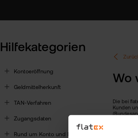
Hilfekategorien
Zurüc
Kontoeröffnung
Wo 
Geldmittelherkunft
Die bei fl
TAN-Verfahren
Kunden und
(Bundesanst
Zugangsdaten
Rund um Konto und Depot
Hat Ihne