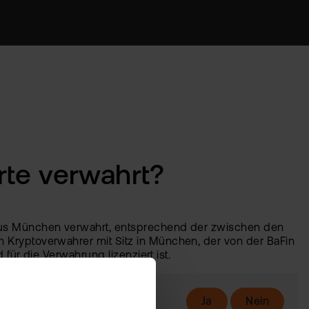
te verwahrt?
aus München verwahrt, entsprechend der zwischen den
Kryptoverwahrer mit Sitz in München, der von der BaFin
 für die Verwahrung lizenziert ist.
Ja
Nein