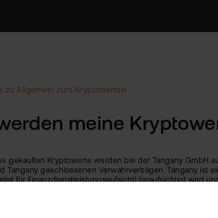
k zu Allgemein zum Kryptohandel
werden meine Kryptower
atex gekauften Kryptowerte werden bei der Tangany GmbH 
 Tangany geschlossenen Verwahrverträgen. Tangany ist ein 
alt für Finanzdienstleistungsaufsicht) beaufsichtigt wird und
n dieser Eintrag weitergeholfen?