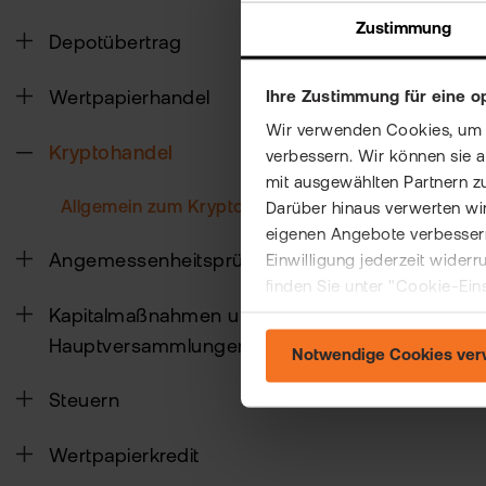
Zustimmung
Depotübertrag
Wertpapierhandel
Ihre Zustimmung für eine o
Wir verwenden Cookies, um Ih
Kryptohandel
verbessern. Wir können sie 
mit ausgewählten Partnern z
Allgemein zum Kryptohandel
Darüber hinaus verwerten wir
eigenen Angebote verbessern
Angemessenheitsprüfung
Einwilligung jederzeit wider
finden Sie unter "Cookie-Ein
Kapitalmaßnahmen und
Hauptversammlungen
Notwendige Cookies ve
Steuern
Wertpapierkredit