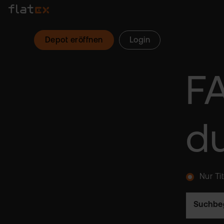
Depot eröffnen
Login
F
d
Nur Ti
Suchbeg