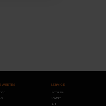
SWERTES
SERVICE
ding
Formulare
ker
Kontakt
FAQ