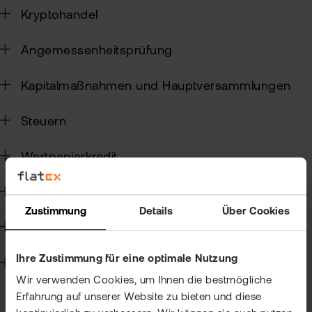
Kun
Kryptohandel
Han
VIP
Angemessenheitsprüfung
bei
Clu
flat
New
Kapitalmaßnahmen und Hauptversammlungen
Bör
Han
Steuern
Dir
Wertpapierkredit
Aus
CFD-Handel
Neu
Zustimmung
Details
Über Cookies
Handelssoftware
Ihre Zustimmung für eine optimale Nutzung
Technik
Wir verwenden Cookies, um Ihnen die bestmögliche
Erfahrung auf unserer Website zu bieten und diese