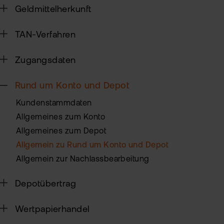
Geldmittelherkunft
Sic
TAN-Verfahren
Pas
Wei
zur
Pro
Zugangsdaten
fla
Ede
TAN
Rund um Konto und Depot
Ver
Anl
Kundenstammdaten
Anl
Zert
Allgemeines zum Konto
Rich
&
MiF
Allgemeines zum Depot
Heb
II
Allgemein zu Rund um Konto und Depot
MiF
CF
Allgemein zur Nachlassbearbeitung
Wer
Depotübertrag
Exk
Kry
ETN
Wertpapierhandel
Kun
wer