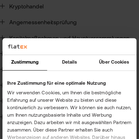
Kun
Kryptohandel
Han
VIP
Angemessenheitsprüfung
bei
Clu
flat
New
Kapitalmaßnahmen und Hauptversammlungen
Bör
Han
Steuern
Zustimmung
Details
Über Cookies
Dir
Wertpapierkredit
Aus
Ihre Zustimmung für eine optimale Nutzung
CFD-Handel
Neu
Wir verwenden Cookies, um Ihnen die bestmögliche
Erfahrung auf unserer Website zu bieten und diese
Handelssoftware
kontinuierlich zu verbessern. Wir können sie auch nutzen,
um Ihnen nutzungsbasierte Inhalte und Werbung
Technik
anzuzeigen. Dazu arbeiten wir mit ausgewählten Partnern
zusammen. Über diese Partner erhalten Sie auch
Werbeanzeigen auf anderen Websites. Darüber hinaus