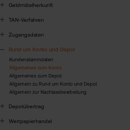
Geldmittelherkunft
Sic
TAN-Verfahren
Pas
Wei
zur
Pro
Zugangsdaten
fla
Ede
TAN
Rund um Konto und Depot
Ver
Anl
Kundenstammdaten
Anl
Zert
Allgemeines zum Konto
Rich
&
MiF
Allgemeines zum Depot
Heb
II
Allgemein zu Rund um Konto und Depot
MiF
CF
Allgemein zur Nachlassbearbeitung
Wer
Depotübertrag
Exk
Kry
ETN
Wertpapierhandel
Kun
wer