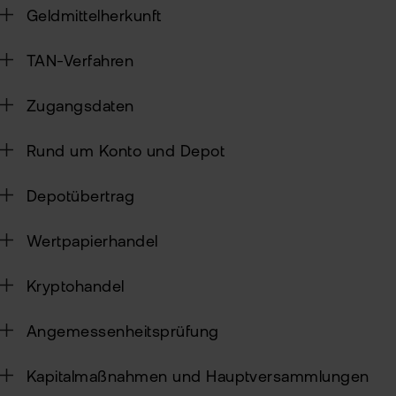
Geldmittelherkunft
Sic
TAN-Verfahren
Pas
Wei
zur
Pro
Zugangsdaten
fla
Ede
TAN
Rund um Konto und Depot
Ver
Anl
Anl
Depotübertrag
Zert
Rich
&
MiF
Heb
Wertpapierhandel
II
MiF
CF
Kryptohandel
Wer
Exk
Angemessenheitsprüfung
Kry
ETN
Kun
Kapitalmaßnahmen und Hauptversammlungen
wer