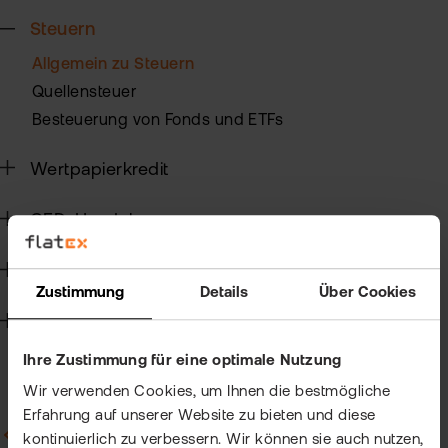
Kun
Steuern
Han
VIP
Allgemein zu Steuern
bei
Clu
Quellensteuer
flat
New
Besteuerung von Fonds und ETFs
Bör
Han
Wertpapierkredit
Dir
CFD-Handel
Aus
Handelssoftware
Neu
Zustimmung
Details
Über Cookies
Technik
Ihre Zustimmung für eine optimale Nutzung
Wir verwenden Cookies, um Ihnen die bestmögliche
Erfahrung auf unserer Website zu bieten und diese
Zurück zu Allgemein zu Steuern
kontinuierlich zu verbessern. Wir können sie auch nutzen,