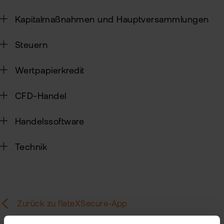
Kun
Kapitalmaßnahmen und Hauptversammlungen
Han
VIP
bei
Clu
Steuern
flat
New
Wertpapierkredit
Bör
Han
CFD-Handel
Dir
Handelssoftware
Aus
Neu
Technik
Zurück zu flateXSecure-App