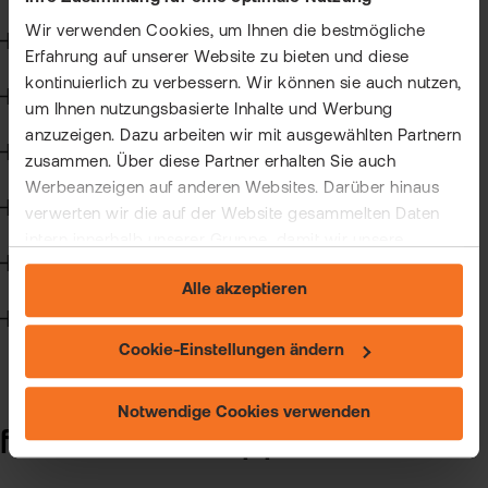
Kun
Wir verwenden Cookies, um Ihnen die bestmögliche
Kapitalmaßnahmen und Hauptversammlungen
Han
VIP
Erfahrung auf unserer Website zu bieten und diese
bei
Clu
kontinuierlich zu verbessern. Wir können sie auch nutzen,
Steuern
flat
um Ihnen nutzungsbasierte Inhalte und Werbung
New
anzuzeigen. Dazu arbeiten wir mit ausgewählten Partnern
Wertpapierkredit
Bör
zusammen. Über diese Partner erhalten Sie auch
Han
Werbeanzeigen auf anderen Websites. Darüber hinaus
CFD-Handel
verwerten wir die auf der Website gesammelten Daten
Dir
intern innerhalb unserer Gruppe, damit wir unsere
Handelssoftware
eigenen Angebote verbessern und Ihnen
Aus
Alle akzeptieren
maßgeschneiderte Werbung zeigen können. Sie können
Neu
Ihre freiwillige Einwilligung jederzeit widerrufen. Weitere
Technik
Informationen (auch zur Datenübermittlung) und
Cookie-Einstellungen ändern
Einstellungsmöglichkeiten finden Sie unter "Cookie-
Einstellungen ändern" und auf unserer Seite zum
Notwendige Cookies verwenden
"Datenschutz".
flateXSecure-App