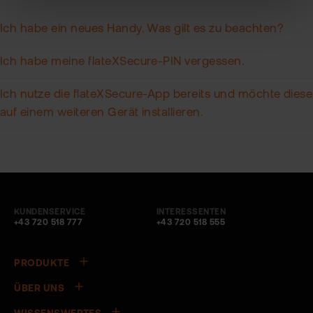
Ich habe ein neues Handy. Was gilt es zu beachten?
Ich habe meine flateXSecure-PIN vergessen.
Ich nutze die flateXSecure-App bereits und möchte diese
auf einem weiteren Gerät installieren.
KUNDENSERVICE
INTERESSENTEN
+43 720 518 777
+43 720 518 555
PRODUKTE
ÜBER UNS