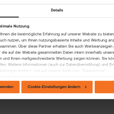
hten Sie, dass wir Neukunden leider keinen Neuversand 
Details
teXSecure App ersetzt die iTANCard und ist ein modernes u
nen einfach und direkt per App auf Ihrem Smartphone und Ta
lateXSecure App
.
ptimale Nutzung
nen die bestmögliche Erfahrung auf unserer Website zu bieten 
auch nutzen, um Ihnen nutzungsbasierte Inhalte und Werbung anz
n dieser Eintrag weitergeholfen?
usammen. Über diese Partner erhalten Sie auch Werbeanzeigen 
 die auf der Website gesammelten Daten intern innerhalb unser
 und Ihnen maßgeschneiderte Werbung zeigen können. Sie könne
rufen. Weitere Informationen (auch zur Datenübermittlung) und Ei
stellungen ändern" und auf unserer Seite zum "Datenschutz".
rwenden
Cookie-Einstellungen ändern