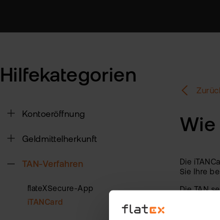
Hilfekategorien
Zurüc
Kontoeröffnung
Wie 
Geldmittelherkunft
Die iTANCar
TAN-Verfahren
Sie Ihre b
flateXSecure-App
Die TAN se
Ziffernkom
iTANCard
Es wird nu