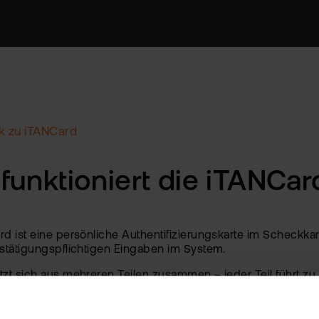
k zu iTANCard
funktioniert die iTANCar
d ist eine persönliche Authentifizierungskarte im Scheckkarte
estätigungspflichtigen Eingaben im System.
tzt sich aus mehreren Teilen zusammen – jeder Teil führt zu 
bination. Geben Sie alle Ziffernkombinationen in der vorge
r die Kleinschreibung verwendet.