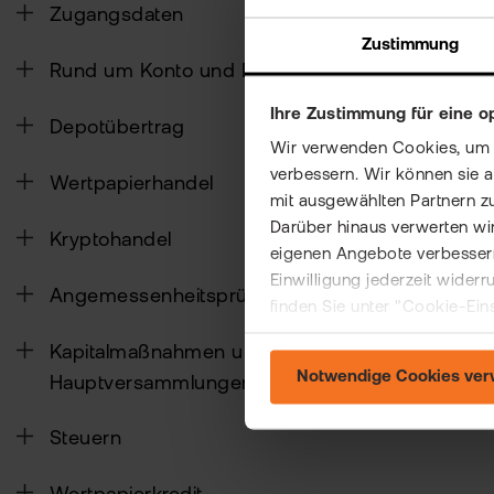
Zugangsdaten
Bitte beac
Zustimmung
Unsere fla
Rund um Konto und Depot
Transaktio
Seite zur
f
Ihre Zustimmung für eine o
Depotübertrag
Wir verwenden Cookies, um Ih
verbessern. Wir können sie 
Hat Ihne
Wertpapierhandel
mit ausgewählten Partnern z
Darüber hinaus verwerten wir
Kryptohandel
eigenen Angebote verbessern
Einwilligung jederzeit wider
Angemessenheitsprüfung
finden Sie unter "Cookie-Ein
Kapitalmaßnahmen und
Notwendige Cookies ve
Hauptversammlungen
Steuern