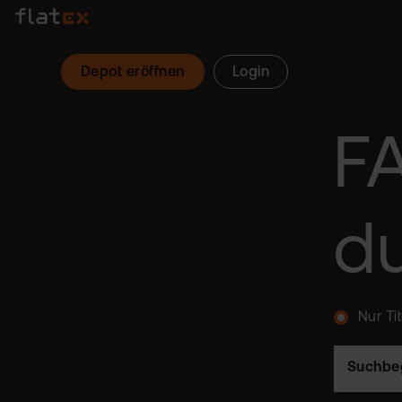
Depot eröffnen
Login
F
d
Nur Ti
Suchbeg