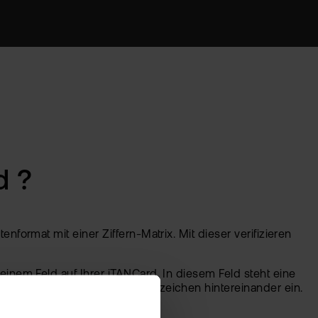
d ?
nformat mit einer Ziffern-Matrix. Mit dieser verifizieren
einem Feld auf Ihrer iTANCard. In diesem Feld steht eine
gebenen Reihenfolge ohne Leerzeichen hintereinander ein.