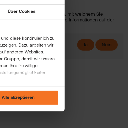
der iTANCard anbieten.
Über Cookies
nd komfortables TAN-Verfahren, mit welchem Sie
blet freigeben können. Weitere Informationen auf der
und diese kontinuierlich zu
Ja
Nein
uzeigen. Dazu arbeiten wir
auf anderen Websites.
er Gruppe, damit wir unsere
n Ihre freiwillige
nstellungsmöglichkeiten
Alle akzeptieren