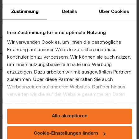
Kun
Kryptohandel
Zustimmung
Details
Über Cookies
Han
VIP
Angemessenheitsprüfung
bei
Clu
flat
Ihre Zustimmung für eine optimale Nutzung
New
Kapitalmaßnahmen und Hauptversammlungen
Wir verwenden Cookies, um Ihnen die bestmögliche
Bör
Erfahrung auf unserer Website zu bieten und diese
Han
Steuern
kontinuierlich zu verbessern. Wir können sie auch nutzen,
Dir
um Ihnen nutzungsbasierte Inhalte und Werbung
Wertpapierkredit
anzuzeigen. Dazu arbeiten wir mit ausgewählten Partnern
Aus
zusammen. Über diese Partner erhalten Sie auch
CFD-Handel
Werbeanzeigen auf anderen Websites. Darüber hinaus
Neu
verwerten wir die auf der Website gesammelten Daten
Handelssoftware
intern innerhalb unserer Gruppe, damit wir unsere
eigenen Angebote verbessern und Ihnen
Alle akzeptieren
maßgeschneiderte Werbung zeigen können. Sie können
Technik
Ihre freiwillige Einwilligung jederzeit widerrufen. Weitere
Informationen (auch zur Datenübermittlung) und
Cookie-Einstellungen ändern