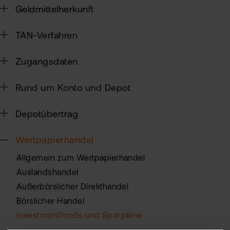
Geldmittelherkunft
Sic
TAN-Verfahren
Pas
Wei
zur
Pro
Zugangsdaten
fla
Ede
TAN
Rund um Konto und Depot
Ver
Anl
Anl
Depotübertrag
Zert
Rich
&
MiF
Heb
Wertpapierhandel
II
MiF
Allgemein zum Wertpapierhandel
CF
Auslandshandel
Wer
Außerbörslicher Direkthandel
Exk
Börslicher Handel
Kry
ETN
Kun
Investmentfonds und Sparpläne
wer