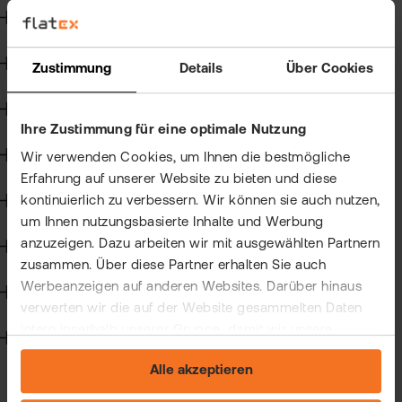
Kun
Kryptohandel
Han
VIP
Angemessenheitsprüfung
bei
Clu
Zustimmung
Details
Über Cookies
flat
New
Kapitalmaßnahmen und Hauptversammlungen
Bör
Ihre Zustimmung für eine optimale Nutzung
Han
Steuern
Wir verwenden Cookies, um Ihnen die bestmögliche
Erfahrung auf unserer Website zu bieten und diese
Dir
kontinuierlich zu verbessern. Wir können sie auch nutzen,
Wertpapierkredit
um Ihnen nutzungsbasierte Inhalte und Werbung
Aus
anzuzeigen. Dazu arbeiten wir mit ausgewählten Partnern
CFD-Handel
Neu
zusammen. Über diese Partner erhalten Sie auch
Werbeanzeigen auf anderen Websites. Darüber hinaus
Handelssoftware
verwerten wir die auf der Website gesammelten Daten
intern innerhalb unserer Gruppe, damit wir unsere
Technik
eigenen Angebote verbessern und Ihnen
Alle akzeptieren
maßgeschneiderte Werbung zeigen können. Sie können
Ihre freiwillige Einwilligung jederzeit widerrufen. Weitere