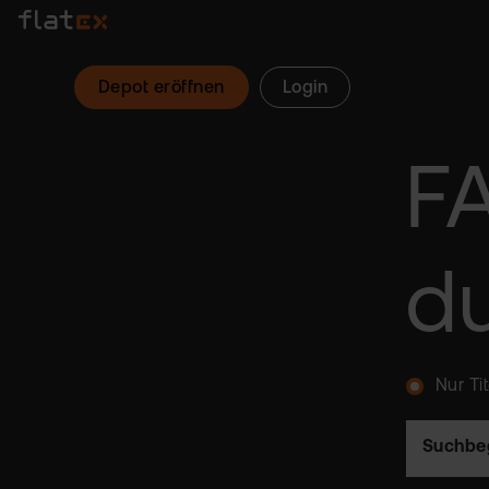
Depot eröffnen
Login
F
d
Nur Ti
Suchbeg