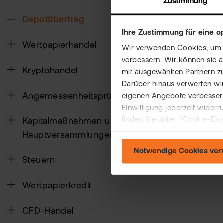
Zustimmung
Depotübertrag
Ihre Zustimmung für eine o
Wertpapierhandel
Wir verwenden Cookies, um Ih
verbessern. Wir können sie 
Kryptohandel
mit ausgewählten Partnern z
Darüber hinaus verwerten wir
Angemessenheitsprüfung
eigenen Angebote verbessern
Einwilligung jederzeit wider
finden Sie unter "Cookie-Ein
Kapitalmaßnahmen und
Hauptversammlungen
Notwendige Cookies ve
Steuern
Wertpapierkredit
CFD-Handel