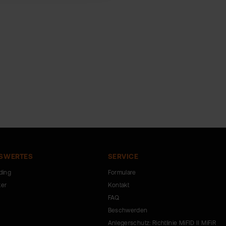
SWERTES
SERVICE
ding
Formulare
ker
Kontakt
FAQ
Beschwerden
Anlegerschutz: Richtlinie MiFID II MiFiR